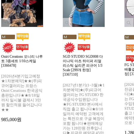
Oniri Creations 오니리 나루
SGD STUDIO SGD008 다
토 3종세트 1/10스케일
이나믹 아츠 하이퍼 리얼
FG S
[3366478]
리스틱 실리콘 피규어 1/3
배틀걸 1
Scale [299개 한정]
정] [3
[3367110]
[2026년4분기입고예정
★1차분예약]★★(주)피
[20
[2027년1분기(1~3월)★1
규어갤러리는 프랑스
잔금
차분예약]★(주)피규어
Oniri Creations 한국공식
다]
갤러리는 FG STUDIO 한
총판입니다★★8/18일
는 F
국공식수입원입니다
까지 일시불 결제시 3만
수입
★FG STUDIO 본사에서
원 할인적용 들어갑니다
STU
직접 출고 됩니다★8/10
★★
출고
일까지 예약된 고객에게
예약
는 특전으로 구글 복장이
985,000원
으로
포함 됩니다★판매예상
가는 128만원 전후입니
1,28
다▶지금은 예약금 45만