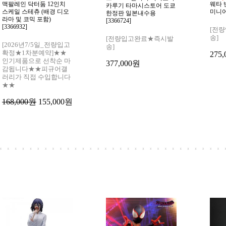
맥팔레인 닥터둠 12인치
웨타 
카루기 타마시스토어 도쿄
스케일 스테츄 (배경 디오
미니어쳐
한정판 일본내수용
라마 및 코믹 포함)
[3366724]
[3366932]
[전
송]
[전량입고완료★즉시발
[2026년7/5일_전량입고
송]
확정★1차분예약]★★
275
인기제품으로 선착순 마
377,000원
감됩니다★★피규어갤
러리가 직접 수입합니다
★★
168,000원
155,000원