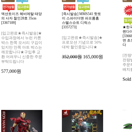
액션토이즈 헤비메탈 태양
[즉시발송] MMS541 핫토
의 사자 철인28호 35cm
이 스파이더맨 파프롬홈
[3367109]
스텔스슈트 디럭스
[3357273]
★한
렌다이
[입고완료★즉시발송]★
[336
[입고완료★즉시발송]★
수입과정에서 누런 카톤
면 초
프로모션 기념으로 50%
박스 한쪽 모서리 구김이
다
대박 할인중입니다★
있지만 안쪽 아트 박스는
깨끗합니다★구입후 교
[전량
352,000원
165,000원
환 어려우니 신중한 주문
전량
부탁드립니다
주문
배치
577,000원
Sold