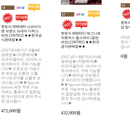
핫토이
핫토이 MMS893 스파이더
샵 입
맨 브랜드 뉴데이 디럭스
핫토이 MMS912 매그니토
버전 [3367022] ★★한국공
(주)
어벤져스 둠스데이 (일반
식판매점★★
토이
버전) [3367092] ★★한국
입니
공식판매점★★
[2027년3분기(7~9월)배
송예정★1차분예약]▶
0원
[2027년3~4분기(사이)배
피규어갤러리_네이버 스
송예정★1차분예약]▶
토어에서도 구매 가능합
피규어갤러리_네이버 스
니다▶프로모션 기념으
토어에서도 구매 가능합
로 토트넘 손흥민 고퀄
니다▶예약금 10만원으
미니피규어를 선물로 보
로 프리오더 진행합니다
내드립니다▶▶Special
▶▶Special Edition 버전
Edition 버전 주문 가능
주문 가능여부는 홈페이
여부는 홈페이지 질문답
지 질문답변 게시판으로
변 게시판으로 문의 주시
문의 주시면 감사하겠습
면 감사합니
니다▶
472,000원
432,000원