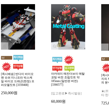
아카데미 메칸더브이 메탈
[즉시배송] 반다이 바이오
[즉시
코팅 버전 조립킷트 약
맨 슈퍼 미니프라 빅스케
지의 
185mm (일반판 버전)
일 바이오 드래곤(한정) 프
의 분수
[3366577]
라모델킷트 [3359468]
★(주
250,000원
[입고완료▶즉시발송]
타 
60,000원
725