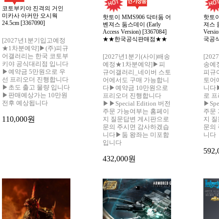
코토부키야 진격의 거인
미카사 아커만 오시웍
핫토이 MMS906 닥터둠 어
핫토이
24.5cm [3367090]
벤져스 둠스데이 (Early
져스 둠
Access Version) [3367084]
Versi
★★한국공식판매점★★
국공
[2027년1분기입고예정
★1차분예약]▶(주)피규
어갤러리는 한국 코토부
[2027년1분기(사이)배송
[20
키야 공식대리점 입니다
예정★1차분예약]▶피
송예
▶예약금 5만원으로 우
규어갤러리_네이버 스토
피규
선 프리오더 진행합니다
어에서도 구매 가능합니
토어
▶초도 출고 물량 입니다
다▶예약금 10만원으로
니다
▶판매예상가는 10만원
프리오더 진행합니다
로 
전후 예상됩니다
▶▶Special Edition 버전
▶Spe
주문 가능여부는 홈페이
주문
110,000원
지 질문답변 게시판으로
지 
문의 주시면 감사하겠습
문의
니다▶둠 왕좌는 미포함
니다
입니다
592
432,000원