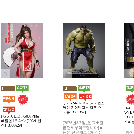
Queen Studio Avengers 퀸스
튜디오 어벤져스 헐크 스
Hot T
태츄 [3365357]
Wick
FG STUDIO FG007 레드
EXC
배틀걸 1/3 Scale [299개 한
스페셜 
[2026년8/5일_입고★잔
정] [3366629]
금결제부탁드립니다]★
남은 신규재고 1개 주문
[라