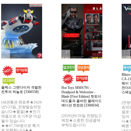
Blitz
CA-11
웨이 
플렉스 그렌다이저 격렬한
Hot Toys MMS791 -
전더리
전투의 하늘로 [3366558]
Deadpool & Wolverine -
스페셜 
Blade [First Edition] 핫토이
데드풀과 울버린 블레이드
[세관통관 완료후★2026
[전
에디션 한정판 [3366034]
년5/23일_전량발송되었
송되
습니다★품절]★★인기
절로 
[2026년6/20일 전량입고
제품으로 조기주문 마감
있어
예정★소중한 잔금결제
될수 있습니다
다★
부탁드립니다]
★★67,700원으로 특가
빠른
로 진행됩니다★★
내드