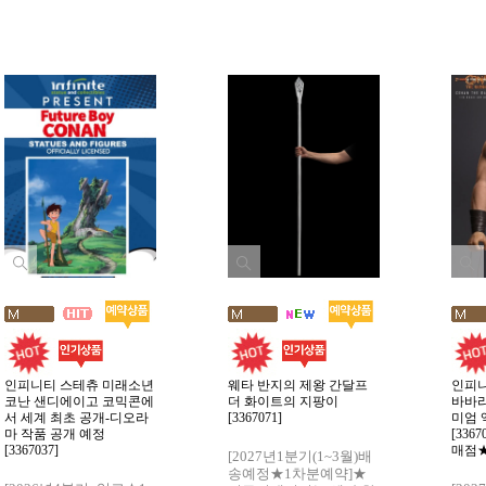
인피니티 스테츄 미래소년
웨타 반지의 제왕 간달프
인피니
코난 샌디에이고 코믹콘에
더 화이트의 지팡이
바바리
서 세계 최초 공개-디오라
[3367071]
미엄 
마 작품 공개 예정
[33
[3367037]
매점
[2027년1분기(1~3월)배
송예정★1차분예약]★