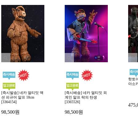
핫토이
아소카 
[즉시발송] 네카 얼티밋 액
[즉시배송] 네카 얼티밋 외
션 피규어 알프 18cm
계인 알프 락의 탄생
[3364154]
[3365526]
475
98,500원
98,500원