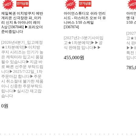
제일복권 이치방쿠지 에반
아이언스튜디오 쉬라 언리
아이
게리온 신극장판 파_이카
시드 - 마스터즈 오브 더 유
맨 대
리 신지 & 아야나미 레이
니버스 1/10 스케일
1/10 
A상 [3367046] ▶프리오더
[3367074]
준비중입니다
[20
[2027년2~3분기사이입
고★
[2026년4분기_입고예정
고★1차분예약]▶▶공
식 
★1차분예약]▶이치방
식 판매점 입니다▶▶
▶▶8
쿠지 시리즈는 인기가 높
특전 
은 캐릭터라 입고시 품절
455,000원
입니
될수 있습니다▶지금 바
로 빠른 선주문 부탁드립
785
니다▶2025/7/22일_1차
주문마감 합니다▶주문
시 취소절대 불가한 제품
이니 신중한 주문부탁드
립니다▶실시간 재고잡
습니다
0원