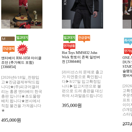
Hot Toys MMS832 John
Wick 핫토이 존윅 일반버
ONE 
엔터베이 RM-1058 마이클
전 [3366446]
DUN
조던 (추가헤드 포함)
STAR
[3366854]
슬램덩
[라이선스의 문제로 출고
멤버세트
가 지연중으로 확인됩니
[2026년6/18일_전량입
다▶8/27일 입고확정입
고★잔금결제부탁드립
[20
니다▶입고지연으로 불
니다]★(주)피규어갤러
고확정
편으로 드려 총판을 대신
리는 홍콩 엔터베이 한국
주문
하여 사과말씀드립니다]
총판 입니다★초도물량
프트
배치 됩니다★본사에서
이미
395,000원
직접 물건을 가져옵니다
(5개
★
스타
495,000원
277