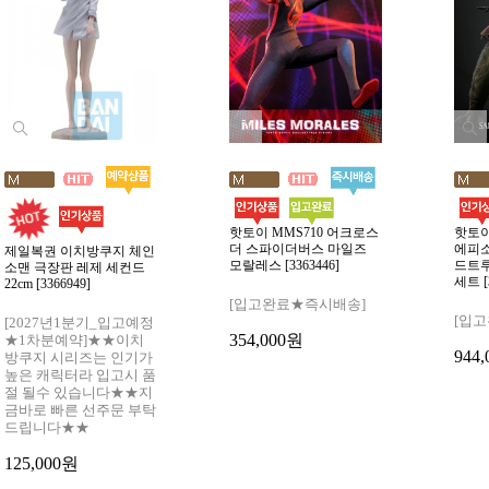
핫토이 MMS710 어크로스
핫토이
더 스파이더버스 마일즈
에피소
제일복권 이치방쿠지 체인
모랄레스 [3363446]
드트루
소맨 극장판 레제 세컨드
세트 [
22cm [3366949]
[입고완료★즉시배송]
[입
[2027년1분기_입고예정
354,000원
★1차분예약]★★이치
944
방쿠지 시리즈는 인기가
높은 캐릭터라 입고시 품
절 될수 있습니다★★지
금바로 빠른 선주문 부탁
드립니다★★
125,000원