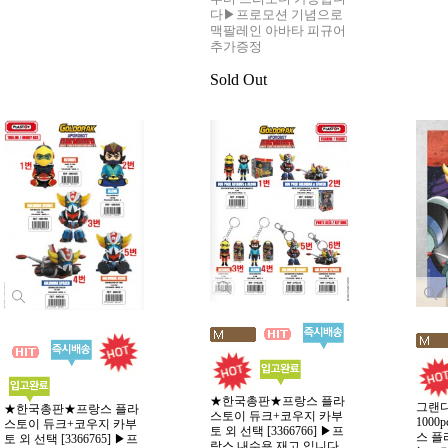
다▶프로모션 기념으로
맥팔레인 아바타 피규어
추가증정
Sold Out
★한국총판★프랑스 플라
그랜
★한국총판★프랑스 플라
스토이 듀크+코우지 카부
100
스토이 듀크+코우지 카부
토 외 선택 [3366766] ▶프
스 플라
토 외 선택 [3366765] ▶프
랑스 내수용 재고 입니다