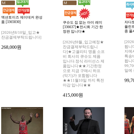
액션토이즈 제이데커 완성
품 [3365830]
자다토
쿠슈도 집 없는 아이 레미
플린트
[336637]★전시회 기간 한
종 풀세
정판 입니다★
[2026년8/10일_입고★
잔금결제부탁드립니다]
[20
[2026년8월_입고예정★
됩니
268,000원
잔금결제부탁드립니
지에
다]★고궐리티 명품 소프
특송
비 회사의 큐슈도 제픔
됩니
입니다.정식 라이선스 제
99,7
품입니다★★기간한정
일에
으로 지금 구매시 하프
(악기)가 포함됩니다
99,
★★11월10일 까지 특전
마감 입니다★★
415,000원