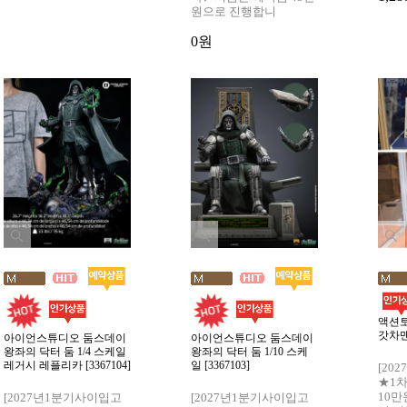
원으로 진행합니
0원
액션토
갓차맨 
아이언스튜디오 둠스데이
아이언스튜디오 둠스데이
왕좌의 닥터 둠 1/4 스케일
왕좌의 닥터 둠 1/10 스케
레거시 레플리카 [3367104]
일 [3367103]
[20
★1
10만
[2027년1분기사이입고
[2027년1분기사이입고