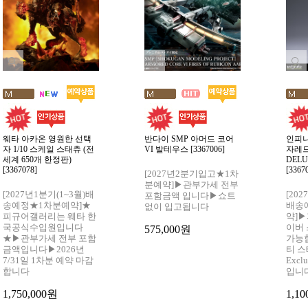
웨타 아카온 영원한 선택
반다이 SMP 아머드 코어
인피니
자 1/10 스케일 스태츄 (전
VI 발테우스 [3367006]
자레드
세계 650개 한정판)
DELU
[3367078]
[3367
[2027년2분기입고★1차
분예약]▶관부가세 전부
[2027년1분기(1~3월)배
[202
포함금액 입니다▶쇼트
송예정★1차분예약]★
배송
없이 입고됩니다
피규어갤러리는 웨타 한
약]
국공식수입원입니다
이버
575,000원
★▶관부가세 전부 포함
가능
금액입니다▶2026년
티 
7/31일 1차분 예약 마감
Excl
합니다
입니
1,750,000원
1,10