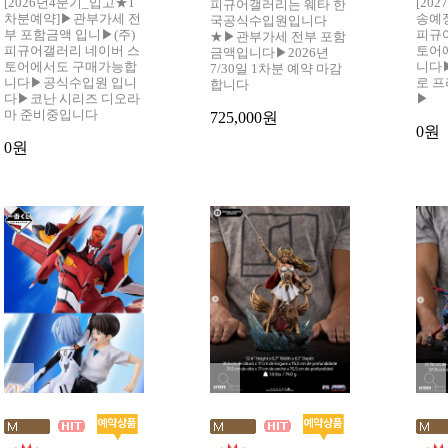
[2026년4분기_입고★1
[20
피규어갤러리는 웨타 한
차분예약]▶관부가세 전
송예
국공식수입원입니다
부 포함금액 입니▶(주)
피규
★▶관부가세 전부 포함
피규어갤러리 네이버 스
토어
금액입니다▶2026년
토어에서도 구매가능합
니다
7/30일 1차분 예약 마감
니다▶공식수입원 입니
로 
합니다
다▶코난 시리즈 디오라
▶
마 준비중입니다
725,000원
0원
0원