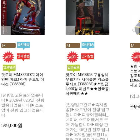
★한
스토이
핫토이 MMS825D72 아이
핫토이 MMS858 구룡성체
킹고리
언맨 마크3 아머 슈트업 에
무법지대 사이클론 익스클
[336
디션 [3366306]
루시브 [3366938]★적립금
재고 
4,000점 이벤트★★한국공
식판매점★★
[전량입고완료되었습니
[입
다▶2026년7/23일_전량
[전량입고완료★즉시발
발송되었습니다]▶쇼트
79,
송]▶쇼트없이 전량 입고
없이 전량 입고되었습니
됩니다▶피규어갤러리_
다
네이버 스토어에서도 구
매 가능합니다▶예상 판
599,000원
매가는 46만원 전후 입니
다▶5/29일(금)오전11시
부터 프리오더 가능합니