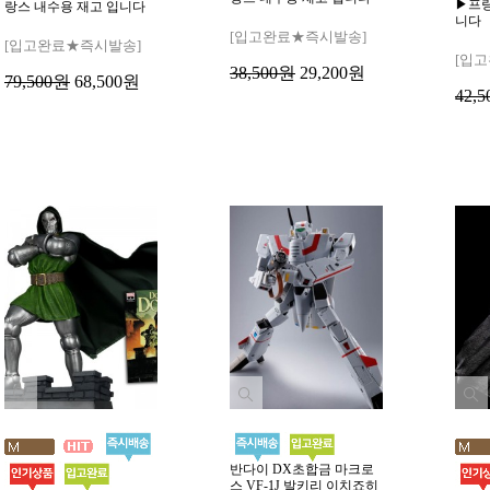
▶프랑
랑스 내수용 재고 입니다
니다
[입고완료★즉시발송]
[입고완료★즉시발송]
[입
38,500원
29,200원
79,500원
68,500원
42,
반다이 DX초합금 마크로
스 VF-1J 발키리 이치죠히