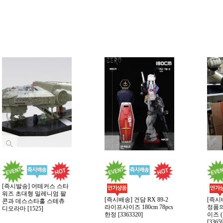
[즉시발송] 어테커스 스타
워즈 초대형 밀레니엄 팔
[즉시배송] 건담 RX 89-2
[즉시
콘과 데스스타홀 스테츄
라이프사이즈 180cm 78pcs
정품의
디오라마 [1525]
한정 [3363320]
이즈 (
[3365