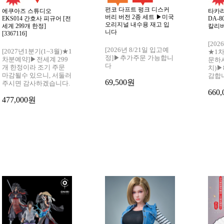
펀코 다프트 펑크 디스커
에쿠아즈 스튜디오
타카
버리 버전 2종 세트 ▶미국
EKS014 간호사 피규어 [전
DA-
오리지널 내수용 재고 입
세계 299개 한정]
칼리버)
니다
[3367116]
[20
[2026년 8/21일 입고예
[2027년1분기(1~3월)★1
★1
정]▶추가주문 가능합니
차분예약]▶전세계 299
문하
다
개 한정이라 조기 주문
치)▶
마감될수 있으니, 서둘러
감합
69,500원
주시면 감사하겠습니다.
660
477,000원