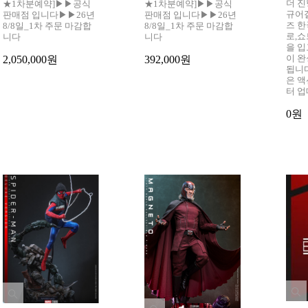
더 진
★1차분예약]▶▶공식
★1차분예약]▶▶공식
규어
판매점 입니다▶▶26년
판매점 입니다▶▶26년
즈 한
8/8일_1차 주문 마감합
8/8일_1차 주문 마감합
로,
니다
니다
을 
이 완
2,050,000원
392,000원
됩니
은 
터 
0원