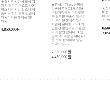
★출시후 시간이 많이 경
★전세계 78pcs 한정생
과된 귀한 제품으로 카톤
★전
산★남은재고1개뿐!!★
박스 데미지는 있으나 제
매합
수입과정에서 다리부분
품에는 전혀 문제 없습니
며,
과 팔부분 파손이 발생되
다★미사용 새제품 입니
게 
어 수리된 흔적이 있어
다★
저렴히 판매합니다★기
8,50
간한정 할인으로 오늘만
4,850,000원
파격 할인 합니다. ★남
3,85
은재고 1개뿐 입니다★1
톤 트럭 섭외하여 당일
보내드립니다
7,850,000원
4,450,000원