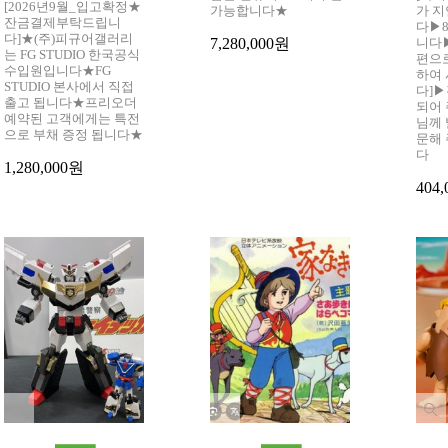
[2026년9월_입고확정★
가능합니다★
가 
잔금결제부탁드립니
다▶8
다]★(주)피규어갤러리
7,280,000원
니다
는 FG STUDIO 한국공식
편으
수입원입니다★FG
하여
STUDIO 본사에서 직접
다]
출고 됩니다★프리오더
되어
예약된 고객에게는 특전
님께
으로 부채 증정 됩니다★
문해
다
1,280,000원
404