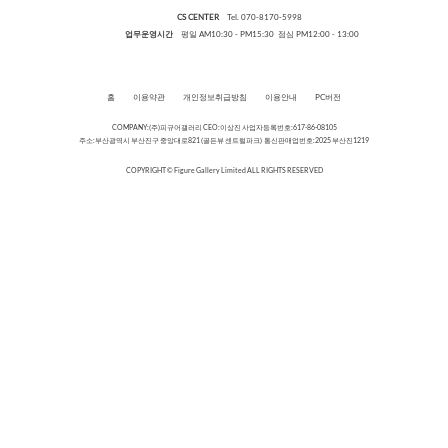
CS CENTER
Tel. 070-8170-5998
업무운영시간
평일 AM10:30 - PM15:30 점심 PM12:00 - 13:00
홈
이용약관
개인정보취급방침
이용안내
PC버전
COMPANY:(주)피규어갤러리 CEO:이상진 사업자등록번호:617-86-08105
주소:부산광역시 부산진구 중앙대로821 (골든뷰 센트럴파크) 통신판매업번호:2025 부산진1219
COPYRIGHT © Figure Gallery Limited ALL RIGHTS RESERVED