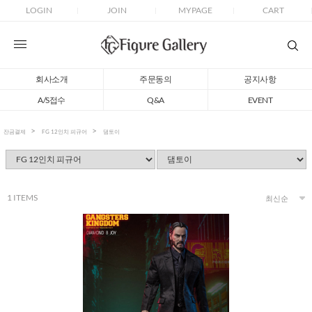
LOGIN
JOIN
MYPAGE
CART
회사소개
주문동의
공지사항
A/S접수
Q&A
EVENT
잔금결제
FG 12인치 피규어
댐토이
1
ITEMS