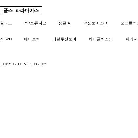
풀스 파라다이스
실피드
M3스튜디오
정글(4)
액션토이즈(9)
포스플러스
ZCWO
베어브릭
에볼루션토이
하비플렉스(1)
아카데
1 ITEM IN THIS CATEGORY