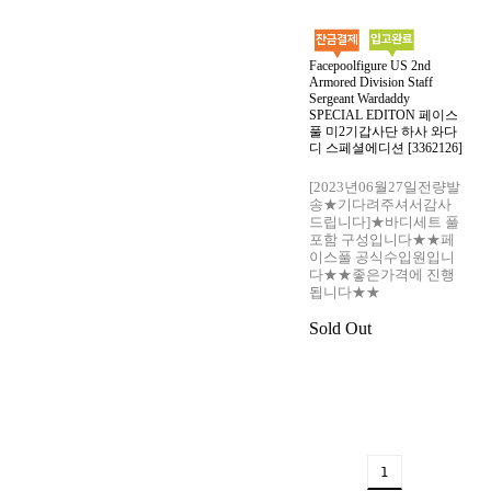
Facepoolfigure US 2nd
Armored Division Staff
Sergeant Wardaddy
SPECIAL EDITON 페이스
풀 미2기갑사단 하사 와다
디 스페셜에디션 [3362126]
[2023년06월27일전량발
송★기다려주셔서감사
드립니다]★바디세트 풀
포함 구성입니다★★페
이스풀 공식수입원입니
다★★좋은가격에 진행
됩니다★★
Sold Out
1