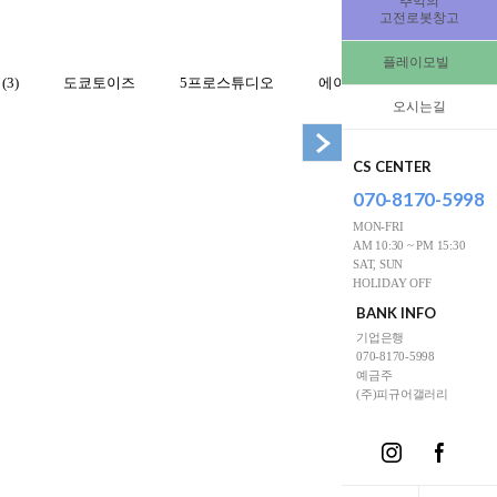
추억의
고전로봇창고
플레이모빌
3)
도쿄토이즈
5프로스튜디오
에이치엘
초합금 커스
오시는길
CS CENTER
070-8170-5998
MON-FRI
AM 10:30 ~ PM 15:30
SAT, SUN
HOLIDAY OFF
BANK INFO
기업은행
070-8170-5998
예금주
(주)피규어갤러리