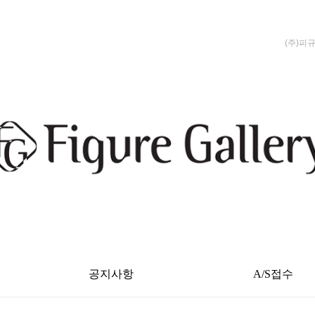
(주)피
공지사항
A/S접수