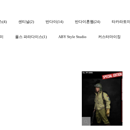
(4)
센티널(2)
반다이(14)
반다이혼웹(24)
타카라토미(
미
풀스 파라다이스(1)
ABY Style Studio
커스터마이징