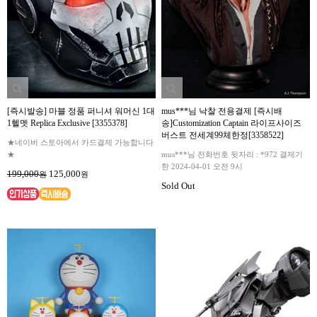
[즉시발송] 마블 정품 퍼니셔 워머신 1대
mus***님 낙찰 전용결제 [즉시배
1헬멧 Replica Exclusive [3355378]
송]Customization Captain 라이프사이즈
버스트 전세계99체한정[3358522]
★네이버 스토아에서 카드결제 가능합니다
★
mus***님 전화번호 뒷자리 : *972 결제기
한 2024-04-01 오전 9시
199,000
125,000
원
원
Sold Out