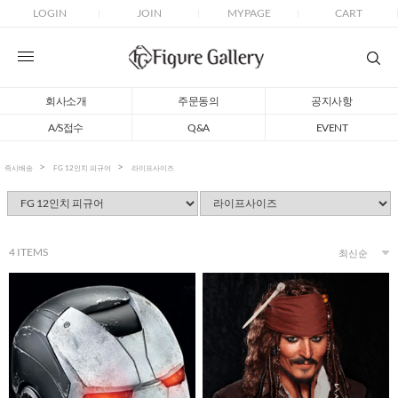
LOGIN
JOIN
MYPAGE
CART
회사소개
주문동의
공지사항
A/S접수
Q&A
EVENT
즉시배송
FG 12인치 피규어
라이프사이즈
4
ITEMS