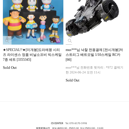
★SPECIAL!!★[미개봉]도라에몽 시리
mus***님 낙찰 전용결제 [전시개봉]저
즈 라이센스 정품 비닐소프비 빅스케일
스트리그 배트모빌 1/10스케일 RC카
7종 세트 [3355345]
[66]
Sold Out
mus***님 전화번호 뒷자리 : *972 결제기
한 2024-06-24 오전 11시
Sold Out
CS CENTER
Tel. 070-8170-5998
업무운영시간
평일 AM10:30 - PM15:30 점심 PM12:00 - 13:00