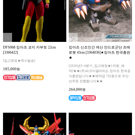
DFS068 킹아츠 코지 카부토 22cm
킹아츠 신조인간 캐산 안드로군단 츠메
[3366422]
로봇 43cm [3364036]★킹아츠 한국총판
★
[입고완료★즉시발송]
[2026년3~4분기_입고예정★1차분_예
185,000
원
약]★★(주)피규어갤러리는 킹아츠 한국공
식총판입니다★★예약금 7만원으로 우선
선주문 진행합니다★★
264,000
원