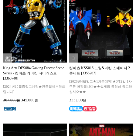
King Arts DFS084 Gaiking Diecast Scene
킹아츠 KSS016 드릴&마린 스페이져 2
Series - 킹아츠 가이킹 다이캐스트
종세트 [3355267]
[3363740]
[2026년4월입고★1차분예약]★3/12일 1차
[2024년10월중입고예정★잔금결제부탁드
주문 마감됩니다★★실제품 동영상 참고하
립니다]
십시오★★
367,000
345,000
355,000
원
원
원