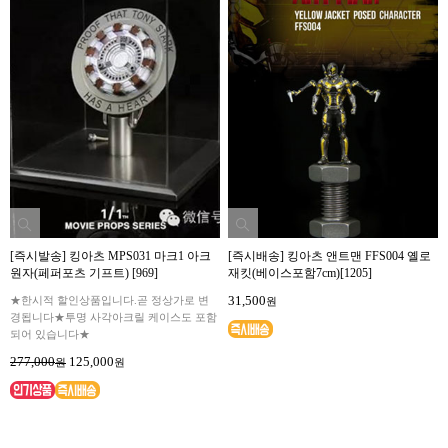
[즉시발송] 킹아츠 MPS031 마크1 아크
[즉시배송] 킹아츠 앤트맨 FFS004 옐로
원자(페퍼포츠 기프트) [969]
재킷(베이스포함7cm)[1205]
31,500
★한시적 할인상품입니다.곧 정상가로 변
원
경됩니다★투명 사각아크릴 케이스도 포함
되어 있습니다★
277,000
125,000
원
원