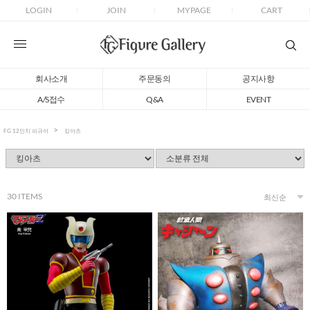
LOGIN
JOIN
MYPAGE
CART
회사소개
주문동의
공지사항
A/S접수
Q&A
EVENT
FG 12인치 피규어
킹아츠
30
ITEMS