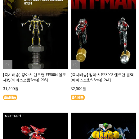
[즉시배송] 킹아츠 앤트맨 FFS004 옐로
[즉시배송] 킹아츠 FFS003 앤트맨 블랙
재킷(베이스포함7cm)[1205]
(베이스포함6.5cm)[1241]
31,500
32,500
원
원