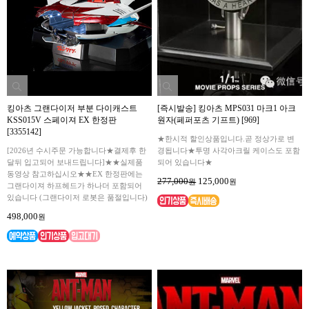
킹아츠 그랜다이저 부분 다이캐스트
[즉시발송] 킹아츠 MPS031 마크1 아크
KSS015V 스페이져 EX 한정판
원자(페퍼포츠 기프트) [969]
[3355142]
★한시적 할인상품입니다.곧 정상가로 변
[2026년 수시주문 가능합니다★결제후 한
경됩니다★투명 사각아크릴 케이스도 포함
달뒤 입고되어 보내드립니다]★★실제품
되어 있습니다★
동영상 참고하십시오★★EX 한정판에는
277,000
125,000
원
원
그랜다이져 하프헤드가 하나더 포함되어
있습니다 (그랜다이저 로봇은 품절입니다)
498,000
원