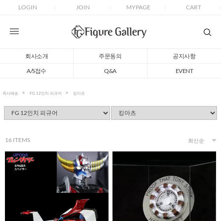
LOGIN
JOIN
MYPAGE
CART
회사소개
주문동의
공지사항
A/S접수
Q&A
EVENT
즉시배송
FG 12인치 피규어
킹아츠
16
ITEMS