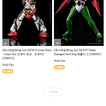
[즉시배송]King Arts DFS074 Getter Robo
[즉시배송]King Arts DFS075 Battle
- Getter One 진겟타 로보 - 진겟타1
Damaged Steel Jeeg 배틀지그 [3360447]
[3360515]
Sold Out
Sold Out
more
+