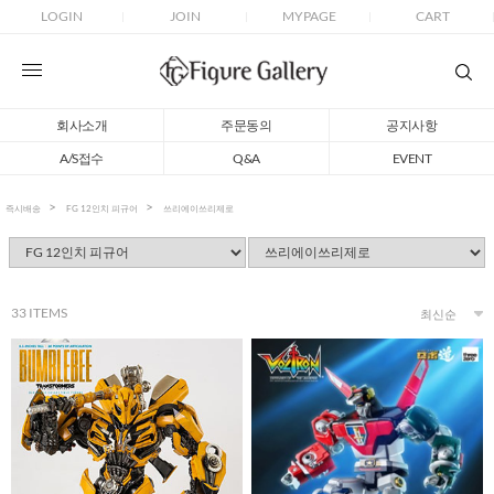
LOGIN
JOIN
MYPAGE
CART
회사소개
주문동의
공지사항
A/S접수
Q&A
EVENT
즉시배송
FG 12인치 피규어
쓰리에이쓰리제로
33
ITEMS