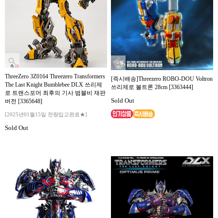
ThreeZero 3Z0164 Threezero Transformers
[즉시배송]Threezero ROBO-DOU Voltron
The Last Knight Bumblebee DLX 쓰리제
쓰리제로 볼트론 28cm [3363444]
로 트랜스포머 최후의 기사 범블비 재판
Sold Out
버전 [3365648]
[2025년01월15일 전량입고완료★]
Sold Out