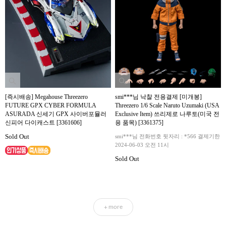
[즉시배송] Megahouse Threezero
smi***님 낙찰 전용결제 [미개봉]
FUTURE GPX CYBER FORMULA
Threezero 1/6 Scale Naruto Uzumaki (USA
ASURADA 신세기 GPX 사이버포뮬러
Exclusive Item) 쓰리제로 나루토(미국 전
신피어 다이캐스트 [3361606]
용 품목) [3361375]
Sold Out
smi***님 전화번호 뒷자리 : *566 결제기한
2024-06-03 오전 11시
Sold Out
more
+