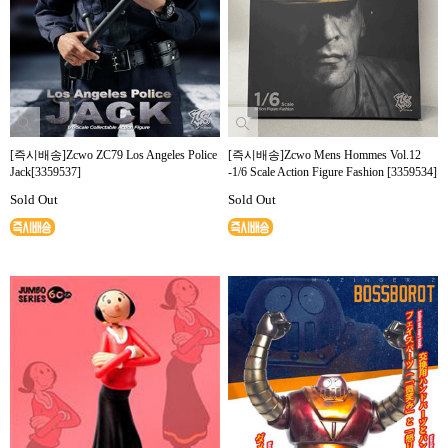
[즉시배송]Zcwo ZC79 Los Angeles Police
[즉시배송]Zcwo Mens Hommes Vol.12
Jack[3359537]
-1/6 Scale Action Figure Fashion [3359534]
Sold Out
Sold Out