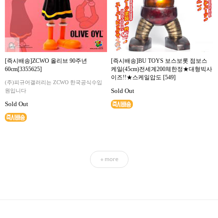
[즉시배송]ZCWO 올리브 90주년
[즉시배송]BU TOYS 보스보롯 점보스
60cm[3355625]
케일(45cm)전세계200체한정★대형빅사
이즈!!★스케일압도 [549]
(주)피규어갤러리는 ZCWO 한국공식수입
Sold Out
원입니다
Sold Out
more
+