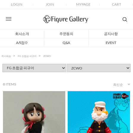
LOGIN
JOIN
MYPAGE
CART
회사소개
주문동의
공지사항
A/S접수
Q&A
EVENT
즉시배송
FG 초합금 피규어
ZCWO
8
ITEMS