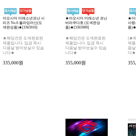
아오시마 미래소년코난 시
★아오시마 미래소년 코난
★아
리즈 No.6 플라잉머신(도
바라쿠다호 (도색완성
사령
색완성품)★[3365910]
품)★[3365909]
품)★[
★해당건은 도색완료된
★해당건은 도색완료된
[★
제품입니다. 입금 즉시
제품입니다. 입금 즉시
제품
다음날 받아보실수 있습
다음날 받아보실수 있습
음날
니다★
니다★
다★
335,000원
355,000원
355