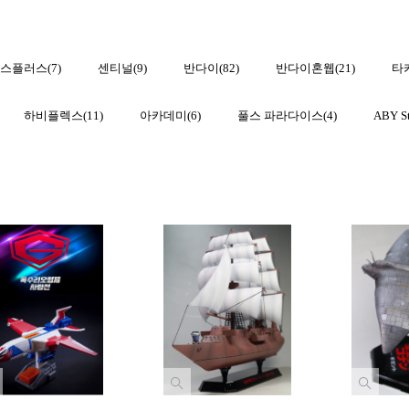
스플러스(7)
센티널(9)
반다이(82)
반다이혼웹(21)
타
하비플렉스(11)
아카데미(6)
풀스 파라다이스(4)
ABY St