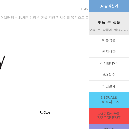
LOGIN
JOIN
MYPAGE
규어갤러리는 15세이상의 성인을 위한 전시수집 목적으로 고안된 수입판매 전문 법인회
오늘 본 상품
오늘 본 상품이 없습니다.
이용약관
공지사항
게시판Q&A
A/S접수
개인결제
1:1 SCALE
라이프사이즈
Q&A
EVENT
FG굿즈상품!!
BEST OF BEST
HOME
>
즉시배