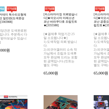
[커스터마이징 의뢰받습니
[커스터마
카데미 독수리오형제
다]★아오시마 미래소년
다]★아오
선 일반판(도색완성
코난 바라쿠다호 조립킷트
코난 공중요
3365908]
★[3355580]
립킷트★[335
해당건은 도색완료된
[★결제후 작업기간 25
[★결제후 
입니다. 주문즉시 다
일 소요됩니다★]
일 소요됩
 받아보실수 있습니
1) 도색작업 의뢰 받습니
1) 도색작
]
다.
다.
2) 피규어갤러리 소속 작
2) 피규어
,000원
가님께서 조립과 도색후
가님께서 
모두 완성해 드리는 포함
모두 완성
된 금액입니다.(킷트는
된 금액입
별도 구매)
별도 구매)
65,000원
65,000원