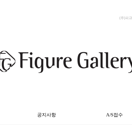
(주)피
공지사항
A/S접수