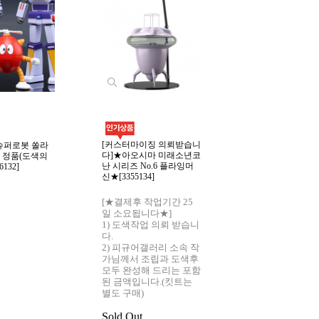
bnj***님 낙찰 전
★SPECIAL!★추
[커스터마이징 의뢰받습니
슈퍼로봇 쏠라
로봇 아오시마 보
다]★아오시마 미래소년코
진킷 정품(도색의
립킷트 도색 완성작[
난 시리즈 No.6 플라잉머
132]
신★[3355134]
bnj***님 전화
리 : *530 결제기
[★결제후 작업기간 25
2024-05-13 오전
일 소요됩니다★]
1) 도색작업 의뢰 받습니
Sold Out
다.
2) 피규어갤러리 소속 작
가님께서 조립과 도색후
모두 완성해 드리는 포함
된 금액입니다.(킷트는
별도 구매)
Sold Out