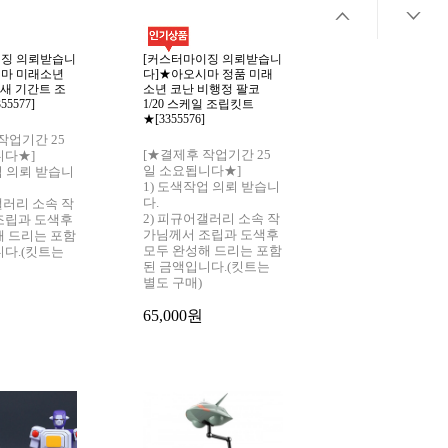
이징 의뢰받습니
[커스터마이징 의뢰받습니
[커스터마이징 의
시마 미래소년
다]★아오시마 정품 미래
다]★아오시마 미
새 기간트 조
소년 코난 비행정 팔코
코난 로보노이도 버전
5577]
1/20 스케일 조립킷트
스케일 조립킷트
★[3355576]
★[3355569]
작업기간 25
[★결제후 작업기간 25
[★결제후 작업기간
니다★]
일 소요됩니다★]
일 소요됩니다★]
업 의뢰 받습니
1) 도색작업 의뢰 받습니
1) 도색작업 의뢰
다.
다.
갤러리 소속 작
2) 피규어갤러리 소속 작
2) 피규어갤러리 
조립과 도색후
가님께서 조립과 도색후
가님께서 조립과
해 드리는 포함
모두 완성해 드리는 포함
모두 완성해 드리
니다.(킷트는
된 금액입니다.(킷트는
된 금액입니다.(
별도 구매)
별도 구매)
65,000원
65,000원