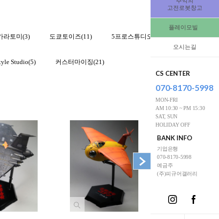
추억의
고전로봇창고
플레이모빌
카라토미(3)
도쿄토이즈(11)
5프로스튜디오(9)
에이치엘(11)
오시는길
yle Studio(5)
커스터마이징(21)
CS CENTER
070-8170-5998
MON-FRI
AM 10:30 ~ PM 15:30
SAT, SUN
HOLIDAY OFF
BANK INFO
기업은행
070-8170-5998
예금주
(주)피규어갤러리