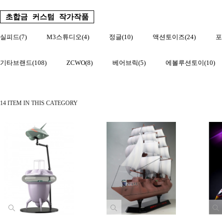
초합금 커스텀 작가작품
실피드(7)
M3스튜디오(4)
정글(10)
액션토이즈(24)
포
기타브랜드(108)
ZCWO(8)
베어브릭(5)
에볼루션토이(10)
14 ITEM IN THIS CATEGORY