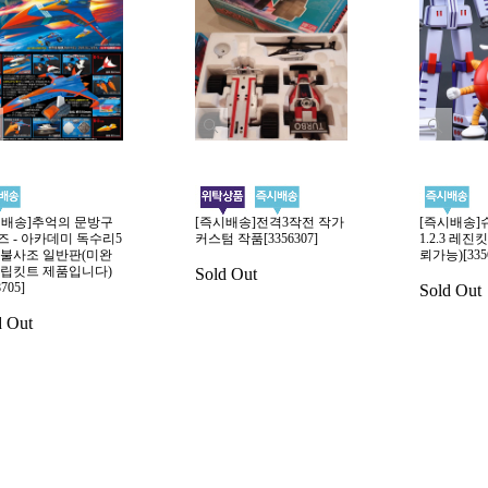
시배송]추억의 문방구
[즉시배송]전격3작전 작가
[즉시배송]
즈 - 아카데미 독수리5
커스텀 작품[3356307]
1.2.3 레
 불사조 일반판(미완
뢰가능)[3356
조립킷트 제품입니다)
Sold Out
8705]
Sold Out
d Out