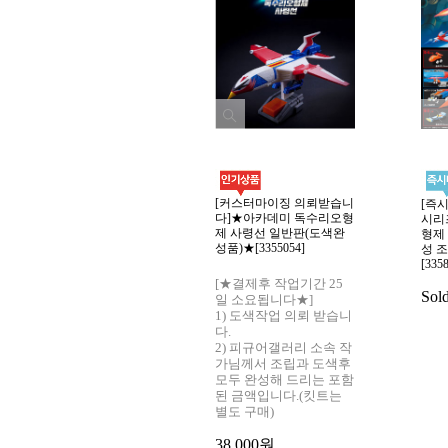
[커스터마이징 의뢰받습니
[즉
다]★아카데미 독수리오형
시리
제 사령선 일반판(도색완
형제
성품)★[3355054]
성 
[335
[★결제후 작업기간 25
Sol
일 소요됩니다★]
1) 도색작업 의뢰 받습니
다.
2) 피규어갤러리 소속 작
가님께서 조립과 도색후
모두 완성해 드리는 포함
된 금액입니다.(킷트는
별도 구매)
38,000원