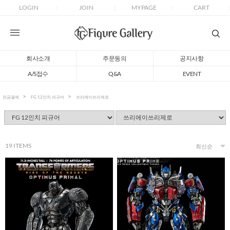
LOGIN
JOIN
MYPAGE
CART
회사소개
주문동의
공지사항
A/S접수
Q&A
EVENT
잔금결제
FG 12인치 피규어
쓰리에이쓰리제로
19
ITEMS