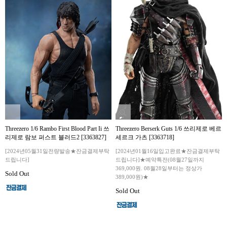
Threezero 1/6 Rambo First Blood Part Ii 쓰
Threezero Berserk Guts 1/6 쓰리제로 베르
리제로 람보 퍼스트 블러드2 [3363827]
세르크 가츠 [3363718]
[2024년05월31일전량발송★잔금결제부탁
[2024년01월16일입고완료★잔금결제부탁
드립니다]
드립니다]★예약특전(08월27일까지
369,000원. 08월28일부터는 정상가
Sold Out
389,000원)★
Sold Out