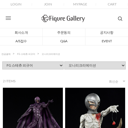
LOGIN
JOIN
MYPAGE
CART
회사소개
주문동의
공지사항
A/S접수
Q&A
EVENT
잔금결제
FG 스테츄 피규어
오니리크리에이션
2
ITEMS