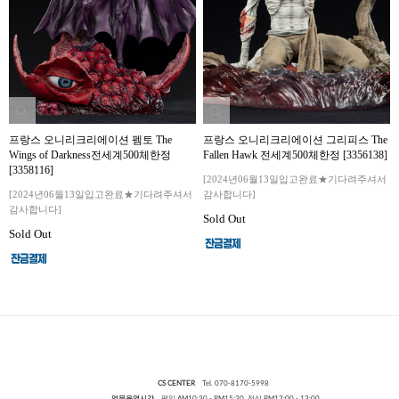
프랑스 오니리크리에이션 펨토 The
프랑스 오니리크리에이션 그리피스 The
Wings of Darkness전세계500체한정
Fallen Hawk 전세계500체한정 [3356138]
[3358116]
[2024년06월13일입고완료★기다려주셔서
[2024년06월13일입고완료★기다려주셔서
감사합니다]
감사합니다]
Sold Out
Sold Out
CS CENTER
Tel. 070-8170-5998
업무운영시간
평일 AM10:30 - PM15:30 점심 PM12:00 - 13:00