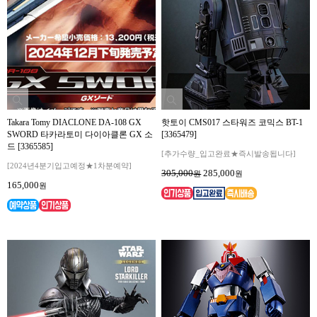
Takara Tomy DIACLONE DA-108 GX
핫토이 CMS017 스타워즈 코믹스 BT-1
SWORD 타카라토미 다이아클론 GX 소
[3365479]
드 [3365585]
[추가수량_입고완료★즉시발송됩니다]
[2024년4분기입고예정★1차분예약]
305,000
285,000
원
원
165,000
원