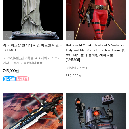
웨타 워크샵 반지의 제왕 아르웬 대관식
Hot Toys MMS747 Deadpool & Wolverine
[3366881]
Ladypool 1/6Th Scale Collectible Figure 핫
토이 데드풀과 울버린 레이디풀
[2026년6월_입고확정]★★네이버 스토어
[3365696]
에서도 결제 가능합니다★★
[전량입고완료]
745,000
원
382,000
원