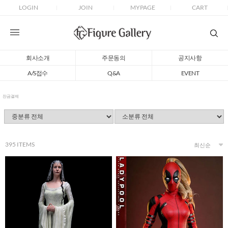
LOGIN
JOIN
MYPAGE
CART
회사소개
주문동의
공지사항
A/S접수
Q&A
EVENT
잔금결제
395
ITEMS