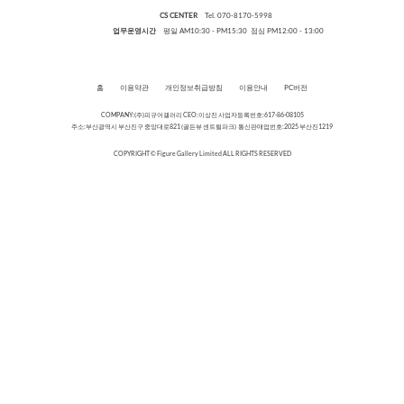
CS CENTER
Tel. 070-8170-5998
업무운영시간
평일 AM10:30 - PM15:30 점심 PM12:00 - 13:00
홈
이용약관
개인정보취급방침
이용안내
PC버전
COMPANY:(주)피규어갤러리 CEO:이상진 사업자등록번호:617-86-08105
주소:부산광역시 부산진구 중앙대로821 (골든뷰 센트럴파크) 통신판매업번호:2025 부산진1219
COPYRIGHT © Figure Gallery Limited ALL RIGHTS RESERVED