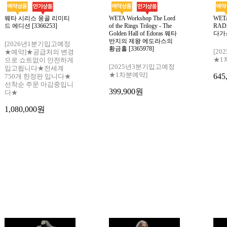
웨타 시리스 웅골 리미티
WETA Workshop The Lord
WETA
드 에디션 [3366253]
of the Rings Trilogy - The
RAD
Golden Hall of Edoras 웨타
다가스
반지의 제왕 에도라스의
[2026년1분기입고예정
황금홀 [3365978]
[2
★예약]★공급처의 변경
★1
으로 쇼트없이 안전하게
[2025년3분기입고예정
입고됩니다★전세계
★1차분예약]
645
750개 한정판 입니다★
선착순 주문 마감중입니
399,900원
다★
1,080,000원