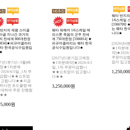
웨타 반지의
1/6스케일 
[336670
는 웨타 
 반지의 제왕 스미골
웨타 워해머 1/6스케일 메
니다★
데아골 지나간 과거의
피스톤 죽음의 군주 전세
자 전세계 800개한정
계 750개한정 [3366814] ★
66834]★피규어갤러리
피규어갤러리는 웨타 한국
[2026년
웨타 한국공식수입원입
공식수입원입니다★
★1차분예
★
약]★2026
주문마감
[2027년1분기입고예정
없이 입고
27년1분기(1~3월)배
★1차분예약]★2026/4/2
정★1차분예
일_1차 주문마감합니
1,250,0
2026/6/5일_1차 주
★★쇼트없이 입고됩니
감합니★★쇼트없
다★★
입고됩니다★★지금
하시면 초도물량 배
3,250,000원
 대하여 주문 진행합
★★
95,000원