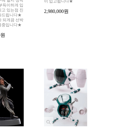
구에 일시 정박
량 확보차 입금확
이 입고됩니다★
,부득이하게 입
로 공급처로 주문
되고 있는점 진
니,신중한 주문 
2,980,000원
과드립니다★
니다▶반지 원정
가 되게끔 선박
하신분 1차분에모
통중입니다★
아보실수 있습니
고 기다려 주셔서
00원
니다
8,990,000원