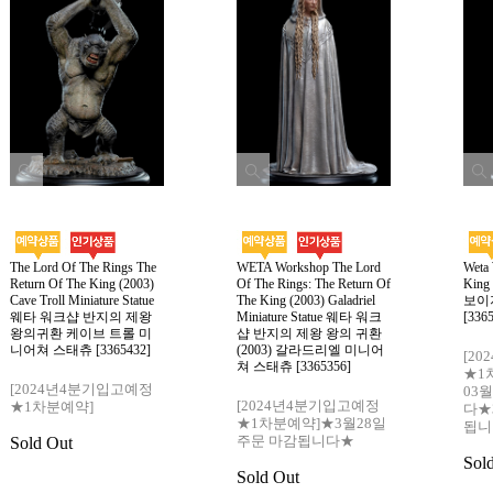
The Lord Of The Rings The
WETA Workshop The Lord
Weta
Return Of The King (2003)
Of The Rings: The Return Of
King
Cave Troll Miniature Statue
The King (2003) Galadriel
보이
웨타 워크샵 반지의 제왕
Miniature Statue 웨타 워크
[336
왕의귀환 케이브 트롤 미
샵 반지의 제왕 왕의 귀환
니어쳐 스태츄 [3365432]
(2003) 갈라드리엘 미니어
[2
쳐 스태츄 [3365356]
★1
[2024년4분기입고예정
03
[2024년4분기입고예정
★1차분예약]
다★
★1차분예약]★3월28일
됩니
주문 마감됩니다★
Sold Out
Sol
Sold Out