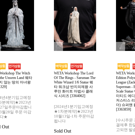
 Workshop The Witch
WETA Workshop The Lord
WETA Works
 the Unseen Land 웨타
Of The Rings - Saruman The
Edition Polys
지 않는 땅의 마녀왕
White Wizard 1/6 Statue 웨
League (Zack
5329]
타 워크샵 반지의제왕 사
Superman - B
루만 화이트 마법사 클래
Scale Sta
식 시리즈 [3364062]
미티드 에디
024년4분기입고예정
저스티스 리
차분예약]★2023년
더) 슈퍼맨
[2024년1분기입고예정
월27일주문마감합니
[3363859]
★1차분예약]★2023년
3월28일 주문 마감
10월13일-1차 주문마감
다★
[수시주문
됩니다
결제후 한
d Out
고되면 발
Sold Out