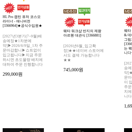
HL Pro 캡틴 퓨처 코스모
라이너 - 애니버전
[3366964]★공식수입원★
웨타
웨타 워크샵 반지의 제왕
& 
아르웬 대관식 [3366881]
[2027년3분기(7~9월)배
그림
송예정★1차분예
[33
약]▶2026/6/9일_1차 주
[2026년6월_입고확
는 
문마감합니▶쇼트없이
정]★★네이버 스토어에
니다
입고됩니다▶지금 주문
서도 결제 가능합니다
하시면 초도물량 배치에
★★
[20
대하여 주문 진행합니다
송예
745,000원
약]★
299,000원
문마
이 
주문
치에
니다
1,6