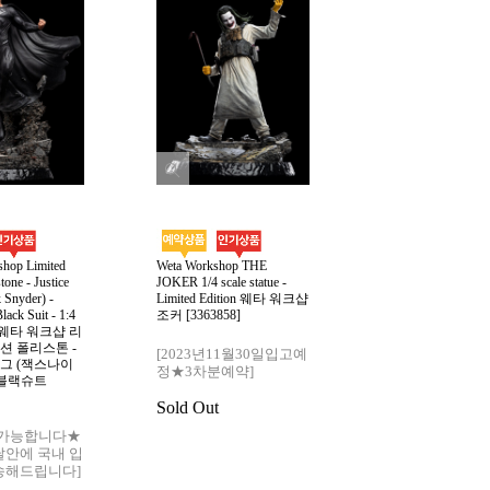
hop Limited
Weta Workshop THE
WETA Workshop Mi
tone - Justice
JOKER 1/4 scale statue -
Tirith MASTERS
 Snyder) -
Limited Edition 웨타 워크샵
COLLECTION (Lim
lack Suit - 1:4
조커 [3363858]
Edition) 웨타 워
tue 웨타 워크샵 리
의 제왕 미나스 
션 폴리스톤 -
분수 마스터 컬렉
[2023년11월30일입고예
그 (잭스나이
판 [3363719]
정★3차분예약]
 블랙슈트
[2024년08월말
Sold Out
★]
 가능합니다★
달안에 국내 입
Sold Out
송해드립니다]