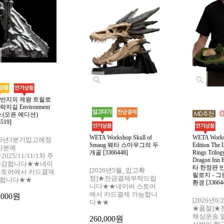
 반지의 제왕 트릴로
락지길 Environment
tue (오픈 에디션)
6519]
WETA Workshop Skull of
WETA Works
026년3분기입고예정
Smaug 웨타 스마우그의 두
Edition The L
차분예
개골 [3366448]
Rings Trilog
2025/11/11/1차 주
Dragon Inn 
마감합니다★★네이
타 한정판 
[2026년5월_입고확
스토어에서 카드결제
릴로지 - 
정]★잔금결제부탁드립
합니다★★
환경 [33664
니다★★네이버 스토어
에서 카드결제 가능합니
,000원
[2026년6
다★★
★품절]★
해상운송 
260,000원