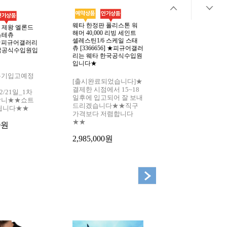
웨타 한정판 폴리스톤 워
 제왕 엘론드
웨타 반지의 제왕
해머 40,000 리빙 세인트
스테츄
처 스태츄 – 블랙
셀레스틴1/6 스케일 스태
9] ★피규어갤러리
오로그하이 [33665
츄 [3366656] ★피규어갤러
한국공식수입원입
규어갤러리는 웨타
리는 웨타 한국공식수입원
식수입원입니다★
입니다★
4분기입고예정
[2026년3분기
[출시완료되었습니다]★
★1차분예
결제한 시점에서 15~18
/2/21일_1차
약]★2025/12/2
일후에 입고되어 잘 보내
합니★★쇼트
주문마감합니다
드리겠습니다★★직구
됩니다★★
이버 스토어에서
가격보다 저렴합니다
제 가능합니다★
★★
00원
가격보다 저렴합
★★
2,985,000원
310,000원