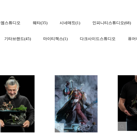
스엠스튜디오
웨타(35)
시네매킷(1)
인피니티스튜디오(68)
기타브랜드(45)
마이티잭스(1)
다크사이드스튜디오
퓨어아