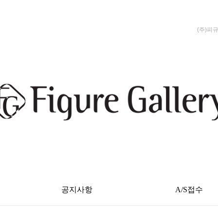
(주)피
공지사항
A/S접수