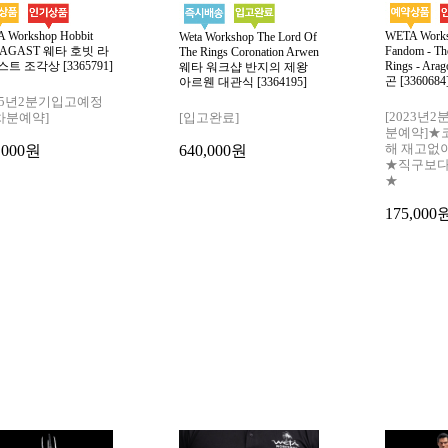
 Workshop Hobbit
WETA Worksh
Weta Workshop The Lord Of
AGAST 웨타 호빗 라
Fandom - The
The Rings Coronation Arwen
트 조각상 [3365791]
Rings - Ar
웨타 워크샵 반지의 제왕
곤 [3360684
아르웬 대관식 [3364195]
025년2분기입고예정
[2023년
차분예약]
[입고완료]
분예약]★
해 재고없
,000원
640,000원
★직구보다
★
175,000