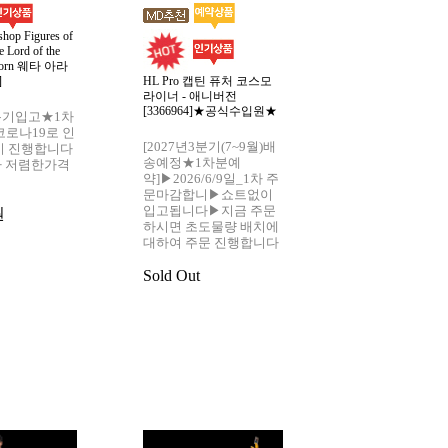
op Figures of
 Lord of the
agorn 웨타 아라
]
HL Pro 캡틴 퓨처 코스모
HL Pro 캡틴 퓨처
라이너 - 애니버전
라이너 - 실버 버전
[3366964]★공식수입원★
회 생산) [336696
2분기입고★1차
수입원★
코로나19로 인
[2027년3분기(7~9월)배
이 진행합니다
[2027년3분기(7
송예정★1차분예
 저렴한가격
송예정★1차분예
약]▶2026/6/9일_1차 주
약]▶2026/6/9일
문마감합니▶쇼트없이
문마감합니▶쇼
입고됩니다▶지금 주문
원
입고됩니다▶지금
하시면 초도물량 배치에
하시면 초도물량
대하여 주문 진행합니다
대하여 주문 진
▶HL Pro《캡틴
Sold Out
코스모 라이너 실
(단 한 번만 생산
정판)입니다★★
Sold Out