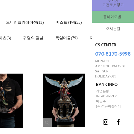
추억의
고전로봇창고
플레이모빌
오니리크리에이션(13)
비스트킹덤(55)
맥팔레인(9)
사이드
오시는길
츠(3)
귀멸의 칼날
독일머클(79)
자넷 현
CS CENTER
070-8170-5998
MON-FRI
AM 10:30 ~ PM 15:30
SAT, SUN
HOLIDAY OFF
BANK INFO
기업은행
070-8170-5998
예금주
(주)피규어갤러리