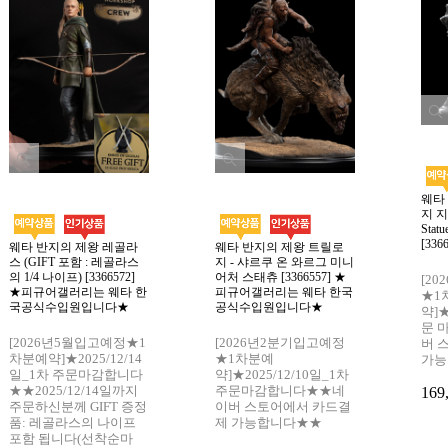
웨타
지 지
Sta
[336
웨타 반지의 제왕 레골라
웨타 반지의 제왕 트릴로
스 (GIFT 포함 : 레골라스
지 - 샤르쿠 온 와르그 미니
의 1/4 나이프) [3366572]
어처 스태츄 [3366557] ★
[2
★피규어갤러리는 웨타 한
피규어갤러리는 웨타 한국
★1
국공식수입원입니다★
공식수입원입니다★
약]★
문 
[2026년5월입고예정★1
[2026년2분기입고예정
버 
차분예약]★2025/12/14
★1차분예
가능
일_1차 주문마감합니다
약]★2025/12/10일_1차
★★2025/12/14일까지
주문마감합니다★★네
169
주문하신분께 GIFT 증정
이버 스토어에서 카드결
품: 레골라스의 나이프
제 가능합니다★★
포함 됩니다(선착순마