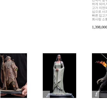
선박이 항
하게 되어
고가 지연
심으로 사
빠른 입고
회사랑 소
1,398,0