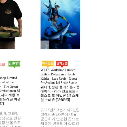
WETA Workshop Limited
Edition Polystone - Tomb
hop Limited
Raider - Lara Croft - Quest
ord of the
for Avalon 1/4 Scale Statue
WETA Workshop
y - The Green
웨타 한정판 폴리스톤 – 툼
원정대 마스터즈 
Environment 웨
레이더 – 라라 크로프트 –
전세계 389개 한정
반지의 제왕 트
퀘스트 포 아발론 1/4 스케
[3366324]▶소
그린 드래곤 여관
일 스태츄 [3366365]
남은 1개만 주문가능
47]
둘러주세요)
[2026년2~3분기사이_입
/26_입고확정
[전량입고완료★6
고예정★1차분예약]★
전쟁으로 인한
주문하신분들 전
공급처가 안전한 곳으로
일정 변동으로
되었습니다]▶안
새롭게 변경되어 쇼트없