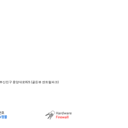
 부산진구 중앙대로821 (골든뷰 센트럴파크)