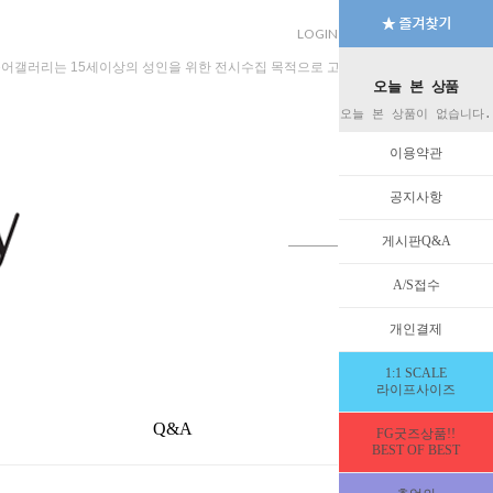
LOGIN
JOIN
MYPAGE
규어갤러리는 15세이상의 성인을 위한 전시수집 목적으로 고안된 수입판매 전문 법인회
오늘 본 상품
오늘 본 상품이 없습니다.
이용약관
공지사항
게시판Q&A
A/S접수
개인결제
1:1 SCALE
라이프사이즈
Q&A
EVENT
FG굿즈상품!!
BEST OF BEST