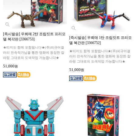
[즉시발송] 우뢰매 2탄 조립킷트 프리모
[즉시발송] 우뢰매 1탄 조립킷트 프리모
델 복각판 [3366753]
델 복간판 [3366752]
★띠지도 함께 포함됩니다★(주)피규어갤
★띠지도 함께 포함됩니다★(주)피규어갤
러리 전속작가님을 통한 영화에 등장한 칼
러리 전속작가님을 통한 영화에 등장한 칼
라링 그대로의 도색작업 가능합니다★
라링 그대로의 도색작업 가능합니다★
51,000
원
51,000
원