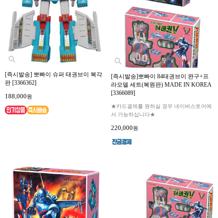
[즉시발송] 뽀빠이 슈퍼 태권브이 복각
[즉시발송]뽀빠이 84태권브이 완구+프
판 [3366362]
라모델 세트(복원판) MADE IN KOREA
[3366089]
188,000
원
★카드결제를 원하실 경우 네이버스토어에
서 가능하십니다★
220,000
원