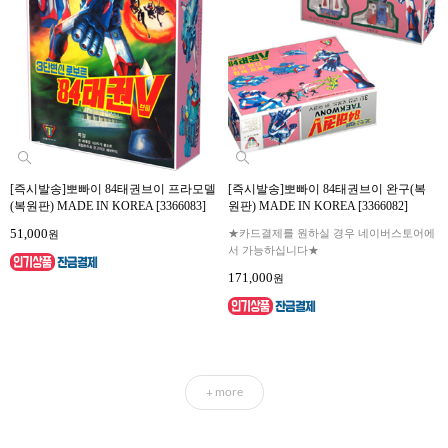
[즉시발송]뽀빠이 84태권브이 프라모델
[즉시발송]뽀빠이 84태권브이 완구(복
(복원판) MADE IN KOREA [3366083]
원판) MADE IN KOREA [3366082]
51,000
★카드결제를 원하실 경우 네이버스토어에
원
서 가능하십니다★
171,000
원
more
+