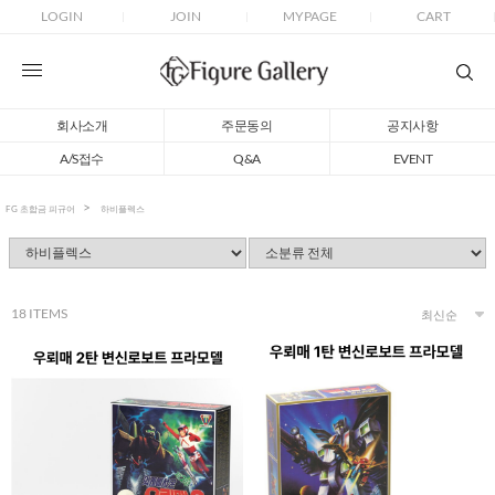
LOGIN
JOIN
MYPAGE
CART
회사소개
주문동의
공지사항
A/S접수
Q&A
EVENT
FG 초합금 피규어
하비플렉스
18
ITEMS