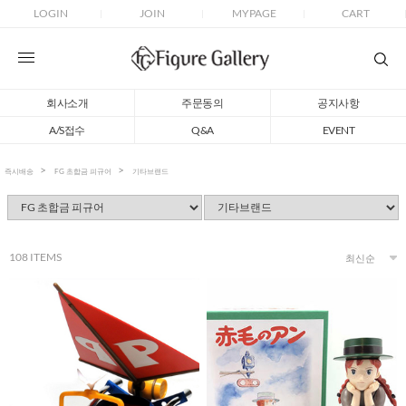
LOGIN
JOIN
MYPAGE
CART
회사소개
주문동의
공지사항
A/S접수
Q&A
EVENT
즉시배송
FG 초합금 피규어
기타브랜드
108
ITEMS