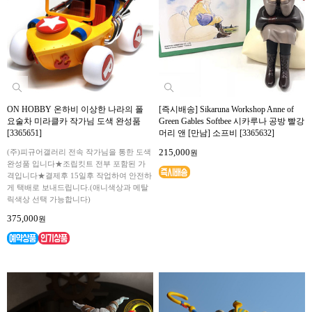
ON HOBBY 온하비 이상한 나라의 폴
[즉시배송] Sikaruna Workshop Anne of
요술차 미라클카 작가님 도색 완성품
Green Gables Softbee 시카루나 공방 빨강
[3365651]
머리 앤 [만남] 소프비 [3365632]
215,000
(주)피규어갤러리 전속 작가님을 통한 도색
원
완성품 입니다★조립킷트 전부 포함된 가
격입니다★결제후 15일후 작업하여 안전하
게 택배로 보내드립니다.(애니색상과 메탈
릭색상 선택 가능합니다)
375,000
원