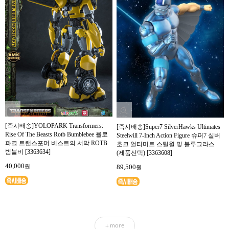
[즉시배송]YOLOPARK Transformers:
[즉시배송]Super7 SilverHawks Ultimates
Rise Of The Beasts Rotb Bumblebee 욜로
Steelwill 7-Inch Action Figure 슈퍼7 실버
파크 트랜스포머 비스트의 서막 ROTB
호크 얼티미트 스틸윌 및 블루그라스
범블비 [3363634]
(제품선택) [3363608]
40,000
원
89,500
원
more
+