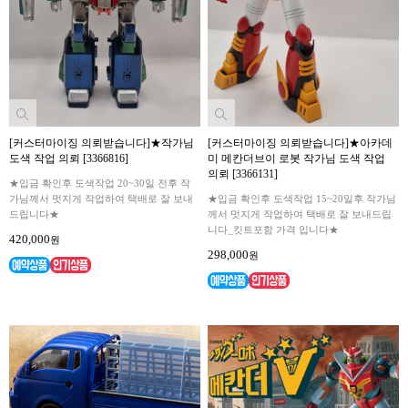
[커스터마이징 의뢰받습니다]★작가님
[커스터마이징 의뢰받습니다]★아카데
도색 작업 의뢰 [3366816]
미 메칸더브이 로봇 작가님 도색 작업
의뢰 [3366131]
★입금 확인후 도색작업 20~30일 전후 작
가님께서 멋지게 작업하여 택배로 잘 보내
★입금 확인후 도색작업 15~20일후 작가님
드립니다★
께서 멋지게 작업하여 택배로 잘 보내드립
니다_킷트포함 가격 입니다★
420,000
원
298,000
원