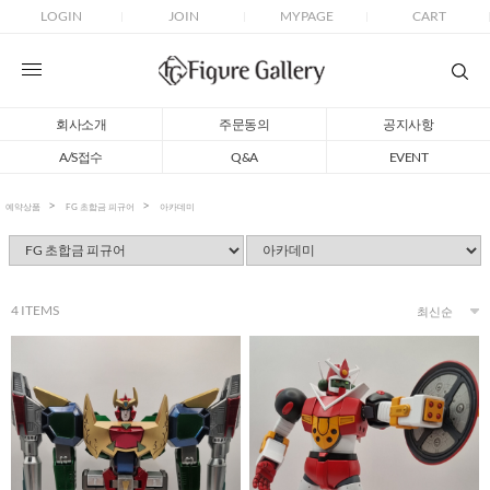
LOGIN
JOIN
MYPAGE
CART
회사소개
주문동의
공지사항
A/S접수
Q&A
EVENT
예약상품
FG 초합금 피규어
아카데미
4
ITEMS