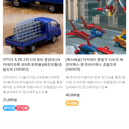
STYLE X DE-219 1/24 유리 운반대 (아
[즉시배송] 아카데미 문방구 시리즈 메
카데미과학 포터II 트럭용)(레진모형)조
칸더맥스 앤 트라이맥스 조립킷트
립킷트 [3365853]
[3365670]
[2024년11~12월사이입고예정★1차분예
★(주)피규어갤러리 전속 작가님을 통한 웨
약]★(주)피규어갤러리 전속 작가님을 통한
더링 도색의뢰 대행서비스 진행중입니다★
웨더링 도색의뢰 대행서비스 진행중입니다
상세페이지 참고해주십시오★
★상세페이지 참고해주십시오★
40,000
원
25,000
원