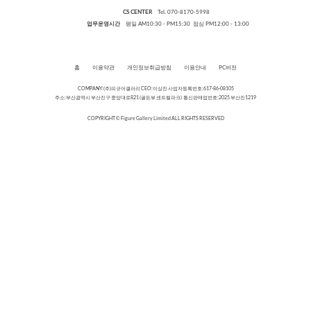
CS CENTER
Tel. 070-8170-5998
업무운영시간
평일 AM10:30 - PM15:30 점심 PM12:00 - 13:00
홈
이용약관
개인정보취급방침
이용안내
PC버전
COMPANY:(주)피규어갤러리 CEO:이상진 사업자등록번호:617-86-08105
주소:부산광역시 부산진구 중앙대로821 (골든뷰 센트럴파크) 통신판매업번호:2025 부산진1219
COPYRIGHT © Figure Gallery Limited ALL RIGHTS RESERVED