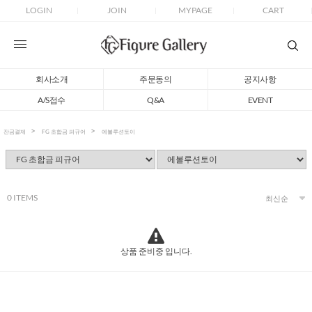
LOGIN
JOIN
MYPAGE
CART
회사소개
주문동의
공지사항
A/S접수
Q&A
EVENT
잔금결제
FG 초합금 피규어
에볼루션토이
0
ITEMS
상품 준비중 입니다.