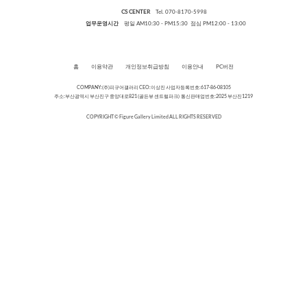
CS CENTER
Tel. 070-8170-5998
업무운영시간
평일 AM10:30 - PM15:30 점심 PM12:00 - 13:00
홈
이용약관
개인정보취급방침
이용안내
PC버전
COMPANY:(주)피규어갤러리 CEO:이상진 사업자등록번호:617-86-08105
주소:부산광역시 부산진구 중앙대로821 (골든뷰 센트럴파크) 통신판매업번호:2025 부산진1219
COPYRIGHT © Figure Gallery Limited ALL RIGHTS RESERVED