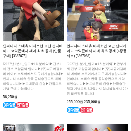
인피니티 스테츄 미래소년 코난 샌디에
인피니티 스테츄 미래소년 코난 샌디에
이고 코믹콘에서 세계 최초 공개 (단품
이고 코믹콘에서 세계 최초 공개 (4종풀
구매) [3367075]
세트) [3367068]
[2027년1분기_입고★1차분예약]▶관부가
[2027년1분기_입고★1차분예약]▶관부가
세 전부 포함금액 입니다▶(주)피규어갤러
세 전부 포함금액 입니다▶(주)피규어갤러
리 네이버 스토어에서도 구매가능합니다▶
리 네이버 스토어에서도 구매가능합니다▶
인피니티 스테츄 한국 공식총판으로 계약
인피니티 스테츄 한국 공식총판으로 계약
되었습니다▶▶도매문의 환영▶단품으로
되었습니다▶▶도매문의 환영▶한국총판
개별 구매 가능합니다
체결 기념으로 8/3일까지 일시불결제시 2만
원 할인적용 됩니다
58,250
원
255,000
235,000
원
원