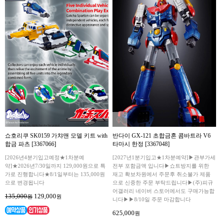
쇼호리쿠 SK0159 가챠맨 모델 키트 with
반다이 GX-121 초합금혼 콤바트라 V6
합금 파츠 [3367066]
타마시 한정 [3367048]
[2026년4분기입고예정★1차분예
[2027년1분기입고★1차분예약]▶관부가세
약]★2026년7/30일까지 129,000원으로 특
전부 포함금액 입니다▶쇼트방지를 위한
가로 진행합니다★8/1일부터는 135,000원
재고 확보차원에서 주문후 취소불가 제품
으로 변경됩니다
으로 신중한 주문 부탁드립니다▶(주)피규
어갤러리 네이버 스토어에서도 구매가능합
135,000
129,000
원
원
니다▶▶8/10일 주문 마감합니다
625,000
원