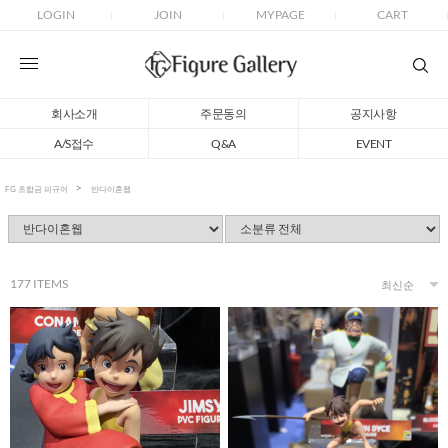
LOGIN
JOIN
MYPAGE
CART
회사소개
주문동의
공지사항
A/S접수
Q&A
EVENT
FG 초합금 피규어
반다이혼웹
177
ITEMS