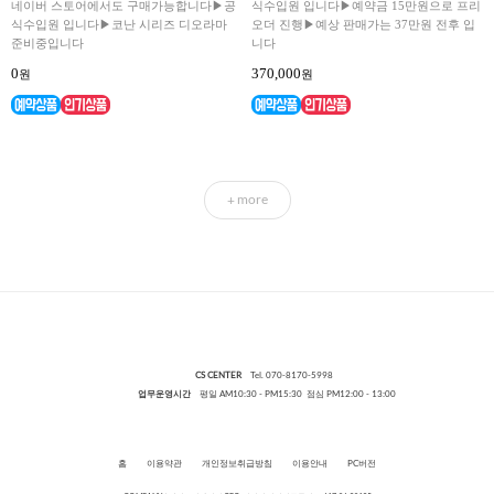
네이버 스토어에서도 구매가능합니다▶공
식수입원 입니다▶예약금 15만원으로 프리
식수입원 입니다▶코난 시리즈 디오라마
오더 진행▶예상 판매가는 37만원 전후 입
준비중입니다
니다
0
370,000
원
원
more
+
CS CENTER
Tel. 070-8170-5998
업무운영시간
평일 AM10:30 - PM15:30 점심 PM12:00 - 13:00
홈
이용약관
개인정보취급방침
이용안내
PC버전