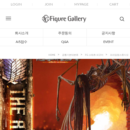
LOGIN
JOIN
MYPAGE
CART
회사소개
주문동의
공지사항
A/S접수
Q&A
EVENT
HOME
공통기본대분류
FG 스테츄 피규어
프라임원스튜디오