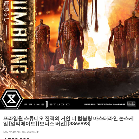
프라임원 스튜디오 진격의 거인 더 럼블링 마스터라인 논스케
일 [얼티메이트] [보너스 버전] [3366993]
[2027년4분기사이입고★예약]▶