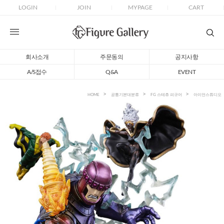
LOGIN
JOIN
MYPAGE
CART
회사소개
주문동의
공지사항
A/S접수
Q&A
EVENT
HOME
공통기본대분류
FG 스테츄 피규어
아이언스튜디오