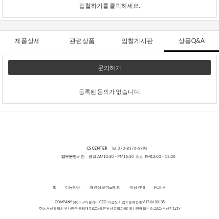
입찰하기를 클릭하세요.
제품상세
관련상품
입찰게시판
상품Q&A
문의하기
등록된 문의가 없습니다.
CS CENTER
Tel. 070-8170-5998
업무운영시간
평일 AM10:30 - PM15:30 점심 PM12:00 - 13:00
홈
이용약관
개인정보취급방침
이용안내
PC버전
COMPANY:(주)피규어갤러리 CEO:이상진 사업자등록번호:617-86-08105
주소:부산광역시 부산진구 중앙대로821 (골든뷰 센트럴파크) 통신판매업번호:2025 부산진1219