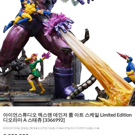
아이언스튜디오 엑스맨 데인저 룸 아트 스케일 Limited Edition
디오라마 A 스태츄 [3366992]
[2026년7/20일_전량입고확정★신규주문가능합니다]★6/29일까지 1차주문 마감됩니다★