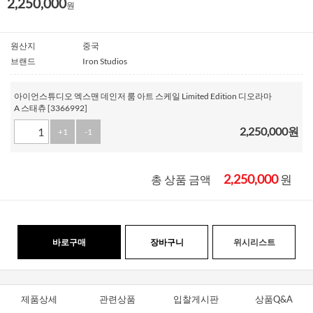
2,250,000
원
원산지
중국
브랜드
Iron Studios
아이언스튜디오 엑스맨 데인저 룸 아트 스케일 Limited Edition 디오라마
A 스태츄 [3366992]
2,250,000
원
+1
-1
2,250,000
원
총 상품 금액
바로구매
장바구니
위시리스트
제품상세
관련상품
입찰게시판
상품Q&A