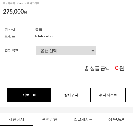
문부탁드립니다▶실시간 재고잡음
275,000
원
원산지
중국
브랜드
Ichibansho
결제금액
0
원
총 상품 금액
바로구매
장바구니
위시리스트
제품상세
관련상품
입찰게시판
상품Q&A