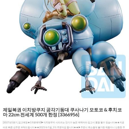
제일복권 이치방쿠지 공각기동대 쿠사나기 모토코 & 후치코
마 22cm 전세계 500개 한정 [3366956]
[2027년1분기_입고예정★1차분예약]▶이치방쿠지 시리즈는 인기가 높은 캐릭터라 입고시 품절 될수 있습니다★★지금
바로 빠른 선주문 부탁드립니다★★2025/6/1일_1차 주문마감 합니다★★▶주문시 취소절대 불가한 제품이니 신중한 주