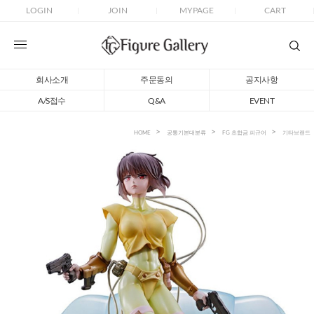
LOGIN
JOIN
MYPAGE
CART
회사소개
주문동의
공지사항
A/S접수
Q&A
EVENT
HOME
공통기본대분류
FG 초합금 피규어
기타브랜드