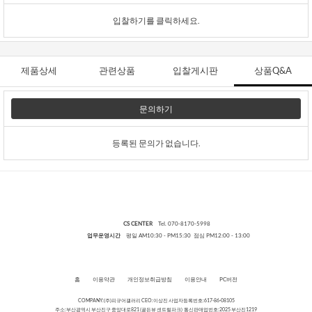
입찰하기를 클릭하세요.
제품상세
관련상품
입찰게시판
상품Q&A
문의하기
등록된 문의가 없습니다.
CS CENTER
Tel. 070-8170-5998
업무운영시간
평일 AM10:30 - PM15:30 점심 PM12:00 - 13:00
홈
이용약관
개인정보취급방침
이용안내
PC버전
COMPANY:(주)피규어갤러리 CEO:이상진 사업자등록번호:617-86-08105
주소:부산광역시 부산진구 중앙대로821 (골든뷰 센트럴파크) 통신판매업번호:2025 부산진1219