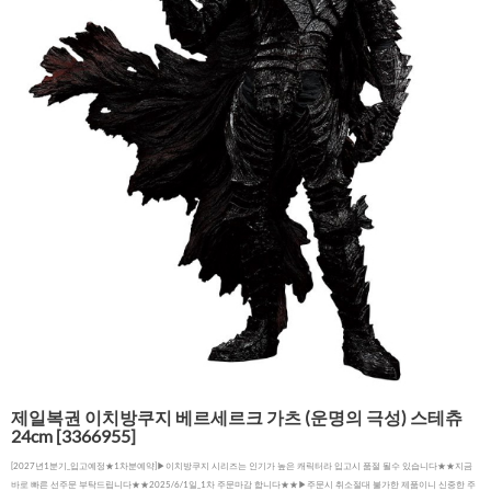
제일복권 이치방쿠지 베르세르크 가츠 (운명의 극성) 스테츄
24cm [3366955]
[2027년1분기_입고예정★1차분예약]▶이치방쿠지 시리즈는 인기가 높은 캐릭터라 입고시 품절 될수 있습니다★★지금
바로 빠른 선주문 부탁드립니다★★2025/6/1일_1차 주문마감 합니다★★▶주문시 취소절대 불가한 제품이니 신중한 주