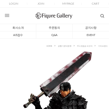
LOGIN
JOIN
MYPAGE
CART
회사소개
주문동의
공지사항
A/S접수
Q&A
EVENT
HOME
공통기본대분류
FG 초합금 피규어
기타브랜드