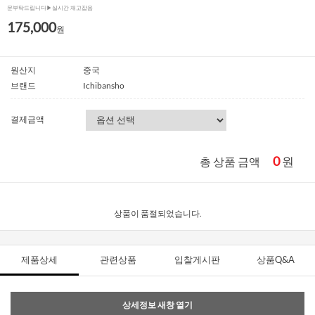
문부탁드립니다▶실시간 재고잡음
175,000
원
원산지
중국
브랜드
Ichibansho
결제금액
0
원
총 상품 금액
상품이 품절되었습니다.
제품상세
관련상품
입찰게시판
상품Q&A
상세정보 새창 열기