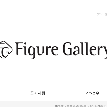
(주)피
공지사항
A/S접수
HOME
>
공통기본대분류
>
FG 초합금 