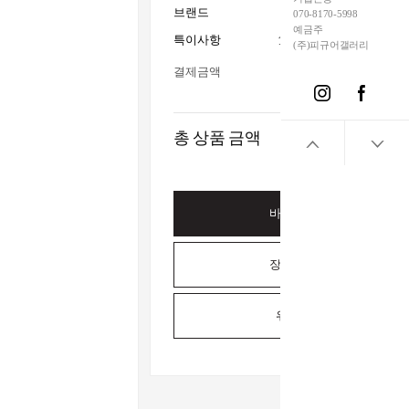
브랜드
Ichiba
070-8170-5998
예금주
특이사항
15세이상사용_전시수집
(주)피규어갤러리
결제금액
총 상품 금액
바로구매하기
장바구니담기
위시리스트