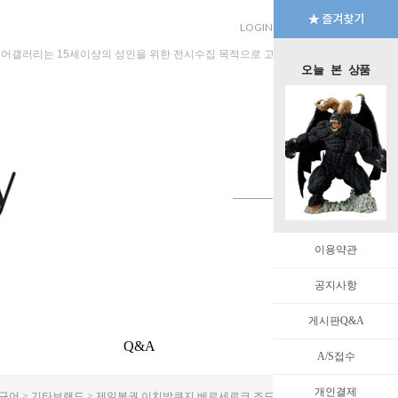
LOGIN
JOIN
MYPAGE
규어갤러리는 15세이상의 성인을 위한 전시수집 목적으로 고안된 수입판매 전문 법인회
오늘 본 상품
이용약관
공지사항
게시판Q&A
Q&A
EVENT
A/S접수
개인결제
피규어
>
기타브랜드
> 제일복권 이치방쿠지 베르세르크 조드 (운명의 극성) 소프비 30cm [3