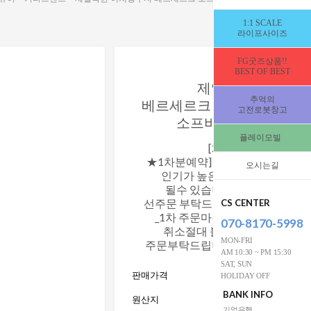
1:1 SCALE
라이프사이즈
FG굿즈상품!!
BEST OF BEST
제일복권 이치방
추억의
베르세르크 조드 (운명의 극
고전로봇창고
소프비 30cm [336695
플레이모빌
[2027년1분기_입고
★1차분예약]▶이치방쿠지 시리
오시는길
인기가 높은 캐릭터라 입고시 
될수 있습니다★★지금바로 
선주문 부탁드립니다★★2025/6/
CS CENTER
_1차 주문마감 합니다★★▶주
070-8170-5998
취소절대 불가한 제품이니 신
MON-FRI
주문부탁드립니다▶실시간 재고
AM 10:30 ~ PM 15:30
SAT, SUN
299,000
판매가격
HOLIDAY OFF
W
BANK INFO
원산지
기업은행