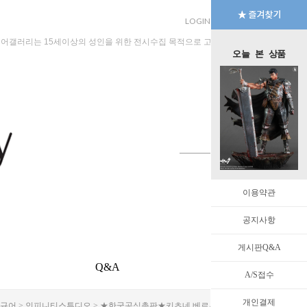
LOGIN
JOIN
MYPAGE
규어갤러리는 15세이상의 성인을 위한 전시수집 목적으로 고안된 수입판매 전문 법인회
오늘 본 상품
이용약관
공지사항
게시판Q&A
Q&A
EVENT
A/S접수
개인결제
피규어
>
인피니티스튜디오
> ★한국공식총판★키츠네 베르세르크 가츠 1/6스케일 38cm [3