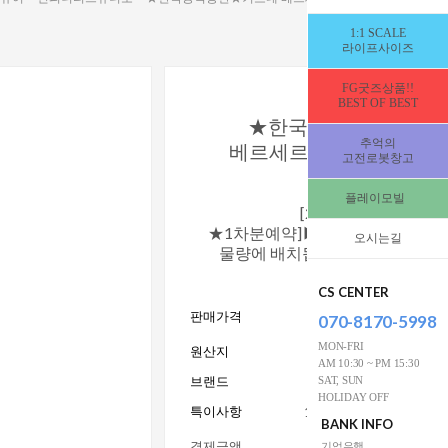
1:1 SCALE
라이프사이즈
FG굿즈상품!!
BEST OF BEST
★한국공식총판★키츠
추억의
베르세르크 가츠 1/6스
고전로봇창고
38cm [336695
플레이모빌
[2027년1분기_입고
★1차분예약]▶지금 주문하시면 
오시는길
물량에 배치됩니다 ▶일시불 결
3만원 할인적용 됩
CS CENTER
677,000
판매가격
070-8170-5998
W
MON-FRI
원산지
AM 10:30 ~ PM 15:30
브랜드
SAT, SUN
키
HOLIDAY OFF
특이사항
15세이상사용_전시수집
BANK INFO
결제금액
기업은행