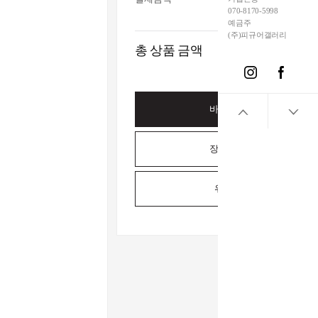
070-8170-5998
예금주
(주)피규어갤러리
총 상품 금액
바로구매하기
장바구니담기
위시리스트