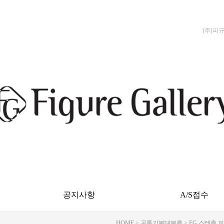
(주)피
공지사항
A/S접수
HOME
>
공통기본대분류
>
FG 스테츄 