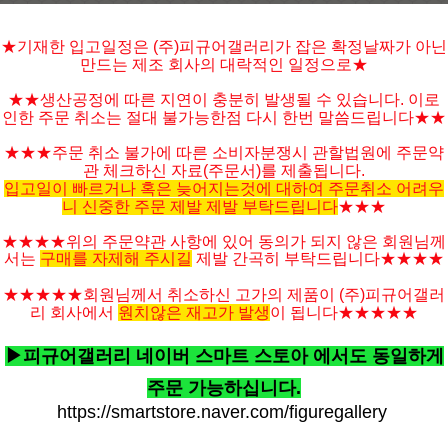
★기재한 입고일정은 (주)피규어갤러리가 잡은 확정날짜가 아닌
만드는 제조 회사의 대락적인 일정으로★
★★생산공정에 따른 지연이 충분히 발생될 수 있습니다. 이로
인한 주문 취소는 절대 불가능한점 다시 한번 말씀드립니다★★
★★★주문 취소 불가에 따른 소비자분쟁시 관할법원에 주문약
관 체크하신 자료(주문서)를 제출됩니다.
입고일이 빠르거나 혹은 늦어지는것에 대하여 주문취소 어려우
니 신중한 주문 제발 제발 부탁드립니다
★★★
★★★★위의 주문약관 사항에 있어 동의가 되지 않은 회원님께
서는
구매를 자제해 주시길
제발 간곡히 부탁드립니다★★★★
★★★★★
회원님께서 취소하신 고가의 제품이 (주)피규어갤러
리 회사에서
원치않은 재고가 발생
이 됩니다
★★★★
★
▶피규어갤러리 네이버 스마트 스토아 에서도 동일하게
주문 가능하십니다.
https://smartstore.naver.com/figuregallery