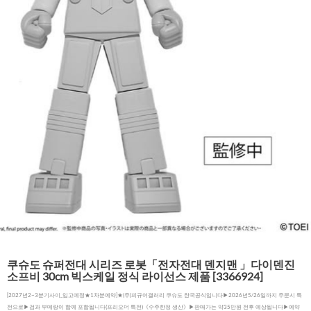
쿠슈도 슈퍼전대 시리즈 로봇「전자전대 덴지맨 」다이덴진
소프비 30cm 빅스케일 정식 라이선스 제품 [3366924]
[2027년2~3분기사이_입고예정★1차분예약]★(주)피규어갤러리 쿠슈도 한국공식입니다▶2026년5/26일까지 주문시 특
전으로▶검과 부메랑이 함께 포함됩니다(프리오더 특전)《수주한정 생산》▶판매가는 약35만원 전후 예상됩니다▶예약