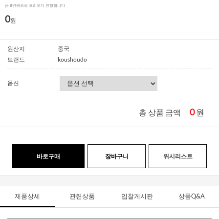
금 8만원으로 프리오더 진행합니다
0
원
원산지
중국
브랜드
koushoudo
옵션
0
원
총 상품 금액
바로구매
장바구니
위시리스트
제품상세
관련상품
입찰게시판
상품Q&A