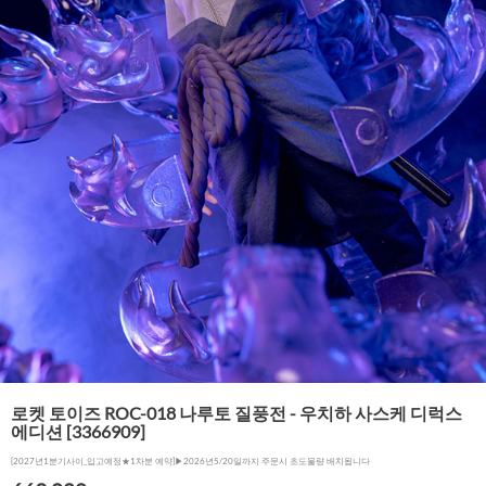
로켓 토이즈 ROC-018 나루토 질풍전 - 우치하 사스케 디럭스
에디션 [3366909]
[2027년1분기사이_입고예정★1차분 예약]▶2026년5/20일까지 주문시 초도물량 배치됩니다