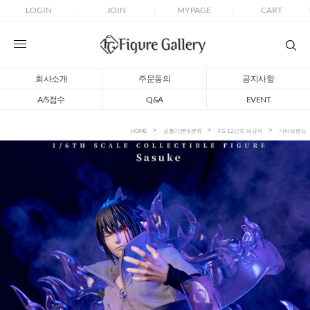
LOGIN
JOIN
MYPAGE
CART
회사소개
주문동의
공지사항
A/S접수
Q&A
EVENT
HOME
공통기본대분류
FG 12인치 피규어
기타브랜드