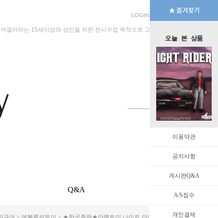
LOGIN
JOIN
MYPAGE
규어갤러리는 15세이상의 성인을 위한 전시수집 목적으로 고안된 수입판매 전문 법인회
오늘 본 상품
이용약관
공지사항
게시판Q&A
Q&A
EVENT
A/S접수
개인결제
 피규어
>
에볼루션토이
> ★한국총판★라멘토이 나이트 라이더 전격 Z작전 1/12 스케일 [3