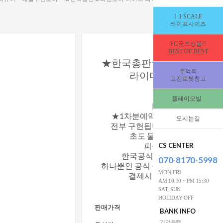
1:1 SCALE
라이프사이즈
FG굿즈상품!!
BEST OF BEST
★한국총판★라멘토이 나
추억의
라이더 전격 Z작전 1/
고전로봇창고
스케일 [336684
플레이모빌
[2027년2분기입고
★1차분예약]▶실제 영화상의 
오시는길
전부 구현됩니다▶지금 주문하
초도 물량에 배치됩니다▶(
피규어갤러리는 라멘
CS CENTER
한국공식총판입니다▶한국
070-8170-5998
하나뿐인 공식 유통사 입니다▶일
MON-FRI
결제시 2만원 할인적용 됩
AM 10:30 ~ PM 15:30
(7/6일까지 할인
SAT, SUN
HOLIDAY OFF
585,000
판매가격
W
BANK INFO
기업은행