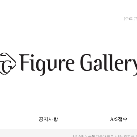
(주)피
공지사항
A/S접수
HOME
>
공통기본대분류
>
FG 초합금