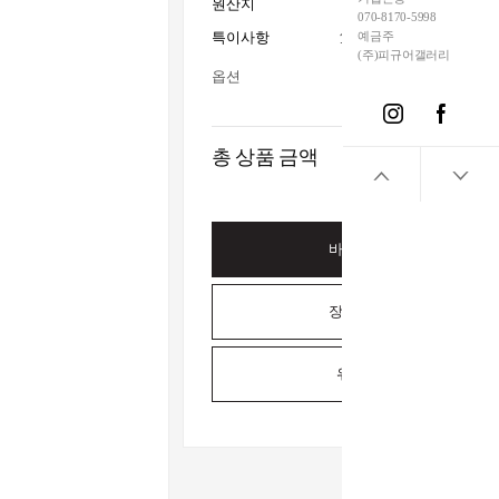
원산지
070-8170-5998
특이사항
15세이상사용_전시수집
예금주
(주)피규어갤러리
옵션
총 상품 금액
바로구매하기
장바구니담기
위시리스트