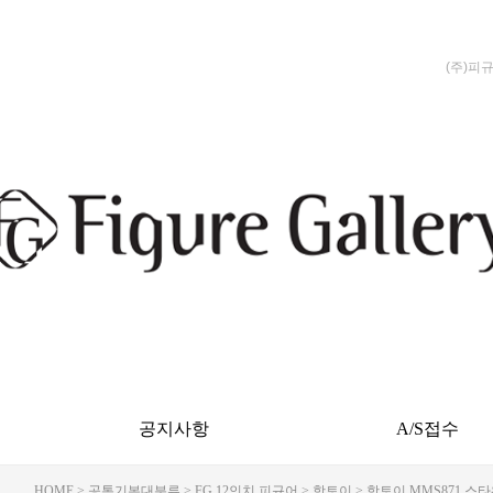
(주)피
공지사항
A/S접수
HOME
>
공통기본대분류
>
FG 12인치 피규어
>
핫토이
> 핫토이 MMS871 스