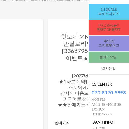
1:1 SCALE
라이프사이즈
FG굿즈상품!!
BEST OF BEST
핫토이 MMS871 스타워즈
추억의
만달로리안+그로구 [일빈
고전로봇창고
[3366795]★적립금 4,00
이벤트★★한국공식판매
플레이모빌
★
오시는길
[2027년3~4분기사이_입고
★1차분 예약]★피규어갤러리_네
CS CENTER
스토어에서도 구매 가능합니
070-8170-5998
감사의 마음으로 프랑스 스머프(정
피규어를 선물로 함께 보내드립
MON-FRI
★★판매가는 49만원 전후 예상됩
AM 10:30 ~ PM 15:30
SAT, SUN
HOLIDAY OFF
492,000
BANK INFO
판매가격
W
기업은행