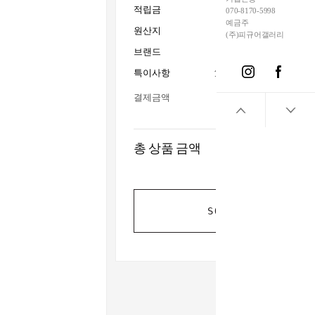
적립금
070-8170-5998
예금주
원산지
(주)피규어갤러리
브랜드
Hot T
특이사항
15세이상사용_전시수집
결제금액
총 상품 금액
SOLD OUT