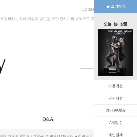
LOGIN
JOIN
MYPAGE
규어갤러리는 15세이상의 성인을 위한 전시수집 목적으로 고안된 수입판매 전문 법인회
오늘 본 상품
이용약관
공지사항
게시판Q&A
Q&A
EVENT
A/S접수
개인결제
타워즈 더 만달로리안+그로구 [일빈판] [3366795]★적립금 4,000점 이벤트★★한국