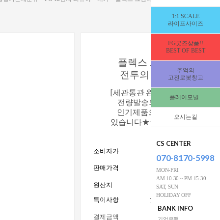
1:1 SCALE
라이프사이즈
FG굿즈상품!!
BEST OF BEST
플렉스 그렌다이저 격
추억의
전투의 하늘로 [336655
고전로봇창고
[세관통관 완료후★2026년5/23
플레이모빌
전량발송되었습니다★품절]
인기제품으로 조기주문 마감
오시는길
있습니다★★67,700원으로 특
진행됩니다
CS CENTER
소비자가
68,000 
070-8170-5998
67,700
판매가격
W
MON-FRI
AM 10:30 ~ PM 15:30
원산지
SAT, SUN
HOLIDAY OFF
특이사항
15세이상사용_전시수집
BANK INFO
결제금액
기업은행