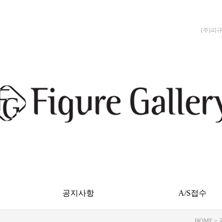
(주)피
공지사항
A/S접수
HOME
>