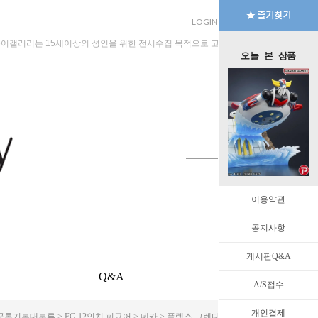
LOGIN
JOIN
MYPAGE
규어갤러리는 15세이상의 성인을 위한 전시수집 목적으로 고안된 수입판매 전문 법인회
오늘 본 상품
이용약관
공지사항
게시판Q&A
Q&A
EVENT
A/S접수
개인결제
공통기본대분류
>
FG 12인치 피규어
>
네카
> 플렉스 그렌다이저 격렬한 전투의 하늘로 [3