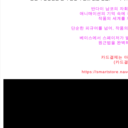
반다이 남코의 자회
애니매이션의 기억 속에 
작품의 세계를 
단순한 피규어를 넘어, 작품
베이스에서 스페이저가 발
원근법을 완벽히
카드결제는 아
(카드결
https://smartstore.na