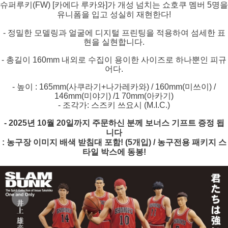
슈퍼루키(FW) [카에다 루카와]가 개성 넘치는 쇼호쿠 멤버 5명을
유니폼을 입고 성실히 재현한다!
- 정밀한 모델링과 얼굴에 디지털 프린팅을 적용하여 섬세한 표
현을 실현합니다.
- 총길이 160mm 내외로 수집이 용이한 사이즈로 하나뿐인 피규
어다.
- 높이 : 165mm(사쿠라기+나가레카와) / 160mm(미쓰이) /
146mm(미야기) /1 70mm(아카기)
- 조각가: 스즈키 쓰요시 (M.I.C.)
- 2025년 10월 20일까지 주문하신 분께 보너스 기프트 증정 됩
니다
: 농구장 이미지 배색 받침대 포함! (5개입) / 농구전용 패키지 스
타일 박스에 동봉!