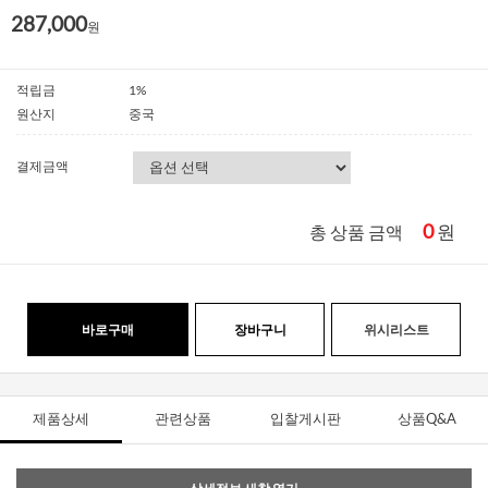
287,000
원
적립금
1%
원산지
중국
결제금액
0
원
총 상품 금액
바로구매
장바구니
위시리스트
제품상세
관련상품
입찰게시판
상품Q&A