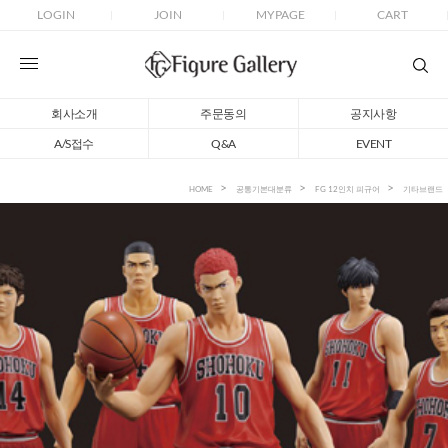
LOGIN
JOIN
MYPAGE
CART
회사소개
주문동의
공지사항
A/S접수
Q&A
EVENT
HOME
공통기본대분류
FG 12인치 피규어
기타브랜드