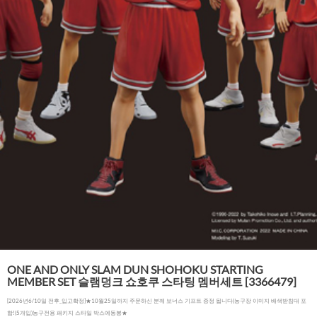
ONE AND ONLY SLAM DUN SHOHOKU STARTING
MEMBER SET 슬램덩크 쇼호쿠 스타팅 멤버세트 [3366479]
[2026년6/10일 전후_입고확정]★10월25일까지 주문하신 분께 보너스 기프트 증정 됩니다(농구장 이미지 배색받침대 포
함!(5개입)농구전용 패키지 스타일 박스에동봉★