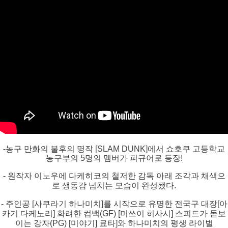
-농구 만화의 불후의 명작 [SLAM DUNK]에서 쇼호쿠 고등학교
농구부의 5명의 멤버가 피규어로 등장!
- 원작자 이노우에 다케히코의 철저한 감독 아래 조각과 채색으
로 생동감 넘치는 모습이 완성됐다.
- 주인공 [사쿠라기 하나미치]를 시작으로 유명한 전국구 대장[아
카기 다케노리] 화려한 컴백(GF) [미쓰이 히사시] 스피드가 돋보
이는 강자(PG) [미야기] 료타]와 하나미치의 평생 라이벌