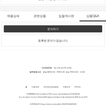
제품상세
관련상품
입찰게시판
상품Q&A
문의하기
등록된 문의가 없습니다.
CS CENTER
Tel. 070-8170-5998
업무운영시간
평일 AM10:30 - PM15:30 점심 PM12:00 - 13:00
홈
이용약관
개인정보취급방침
이용안내
PC버전
COMPANY:(주)피규어갤러리 CEO:이상진 사업자등록번호:617-86-08105
주소:부산광역시 부산진구 중앙대로821 (골든뷰 센트럴파크) 통신판매업번호:2025 부산진1219
COPYRIGHT © Figure Gallery Limited ALL RIGHTS RESERVED