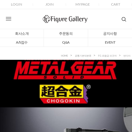
LOGIN
JOIN
MYPAGE
CART
회사소개
주문동의
공지사항
A/S접수
Q&A
EVENT
HOME
공통기본대분류
FG 초합금 피규어
반다이