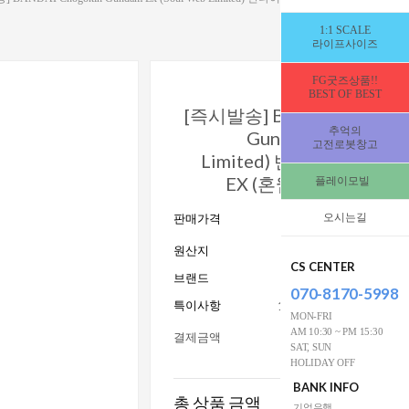
1:1 SCALE
라이프사이즈
FG굿즈상품!!
BEST OF BEST
[즉시발송] BANDAI Chogok
추억의
Gundam Ex (Soul W
고전로봇창고
Limited) 반다이 초합금 
EX (혼웹한정) [336591
플레이모빌
465,000
오시는길
판매가격
W
원산지
CS CENTER
브랜드
Ban
070-8170-5998
특이사항
15세이상사용_전시수집
MON-FRI
AM 10:30 ~ PM 15:30
결제금액
SAT, SUN
HOLIDAY OFF
BANK INFO
총 상품 금액
기업은행