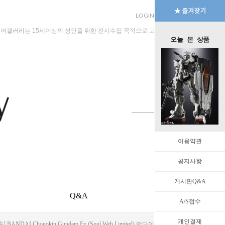
LOGIN
JOIN
MYPAGE
규어갤러리는 15세이상의 성인을 위한 전시수집 목적으로 고안된 수입판매 전문 법인회
오늘 본 상품
이용약관
공지사항
게시판Q&A
Q&A
EVENT
A/S접수
개인결제
 BANDAI Chogokin Gundam Ex (Soul Web Limited) 반다이 초합금 건담 EX (혼웹한정) 