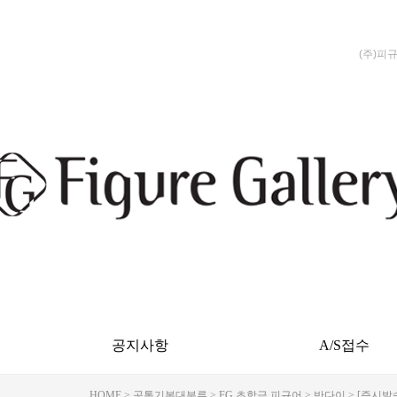
(주)피
공지사항
A/S접수
HOME
>
공통기본대분류
>
FG 초합금 피규어
>
반다이
> [즉시발송]