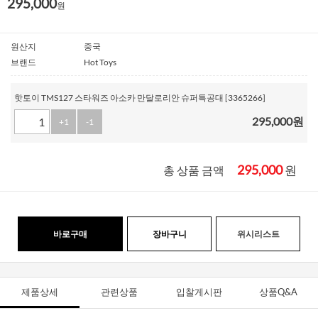
295,000
원
원산지
중국
브랜드
Hot Toys
핫토이 TMS127 스타워즈 아소카 만달로리안 슈퍼특공대 [3365266]
295,000
원
+1
-1
295,000
원
총 상품 금액
바로구매
장바구니
위시리스트
제품상세
관련상품
입찰게시판
상품Q&A