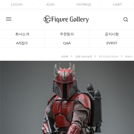
LOGIN
JOIN
MYPAGE
CART
회사소개
주문동의
공지사항
A/S접수
Q&A
EVENT
HOME
공통기본대분류
FG 12인치 피규어
핫토이