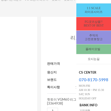
1:1 SCALE
라이프사이즈
FG굿즈상품!!
BEST OF BEST
핫토이 VGM
추억의
리그오브레전드 
고전로봇창고
[336493
플레이모빌
[입고완료★즉시발
오시는길
499,000
판매가격
W
원산지
CS CENTER
070-8170-5998
브랜드
Hot T
MON-FRI
특이사항
15세이상사용_전시수집
AM 10:30 ~ PM 15:30
SAT, SUN
HOLIDAY OFF
핫토이 VGM60 리그오브레전드 애쉬
[3364938]
BANK INFO
499,0
기업은행