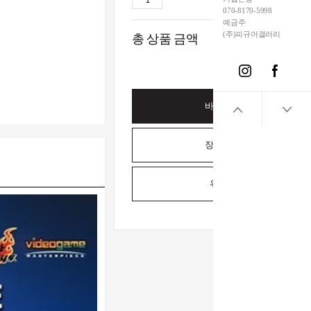
070-8170-5998
예금주
(주)피규어갤러리
총 상품 금액
499,00
바로구매하기
장바구니담기
위시리스트