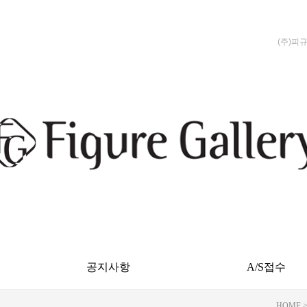
(주)피
공지사항
A/S접수
HOME