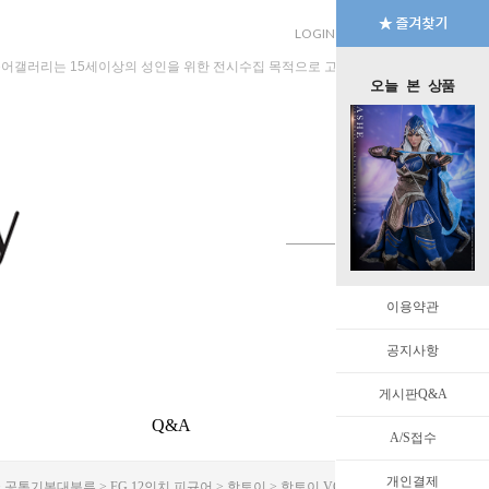
LOGIN
JOIN
MYPAGE
규어갤러리는 15세이상의 성인을 위한 전시수집 목적으로 고안된 수입판매 전문 법인회
오늘 본 상품
이용약관
공지사항
게시판Q&A
Q&A
EVENT
A/S접수
개인결제
>
공통기본대분류
>
FG 12인치 피규어
>
핫토이
> 핫토이 VGM60 리그오브레전드 애쉬 [3