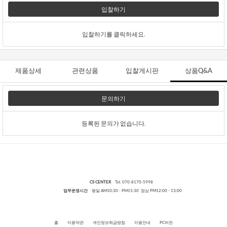
입찰하기
입찰하기를 클릭하세요.
제품상세
관련상품
입찰게시판
상품Q&A
문의하기
등록된 문의가 없습니다.
CS CENTER
Tel. 070-8170-5998
업무운영시간
평일 AM10:30 - PM15:30 점심 PM12:00 - 13:00
홈
이용약관
개인정보취급방침
이용안내
PC버전