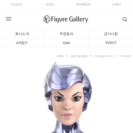
LOGIN
JOIN
MYPAGE
CART
회사소개
주문동의
공지사항
A/S접수
Q&A
EVENT
HOME
공통기본대분류
FG 초합금 피규어
기타브랜드