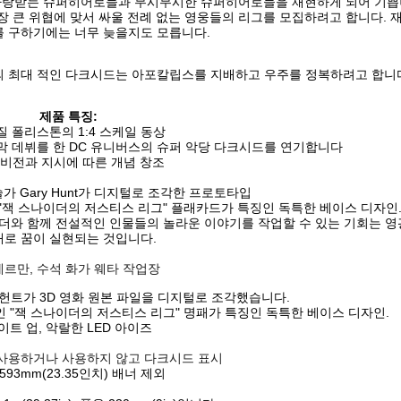
가장 사랑받는 슈퍼히어로들과 무시무시한 슈퍼히어로들을 재현하게 되어 기쁩
장 큰 위협에 맞서 싸울 전례 없는 영웅들의 리그를 모집하려고 합니다. 
 구하기에는 너무 늦을지도 모릅니다.
그의 최대 적인 다크시드는 아포칼립스를 지배하고 우주를 정복하려고 합니
제품 특징:
 폴리스톤의 1:4 스케일 동상
막 데뷔를 한 DC 유니버스의 슈퍼 악당 다크시드를 연기합니다
 비전과 지시에 따른 개념 창조
 예술가 Gary Hunt가 디지털로 조각한 프로토타입
"잭 스나이더의 저스티스 리그" 플래카드가 특징인 독특한 베이스 디자인
더와 함께 전설적인 인물들의 놀라운 이야기를 작업할 수 있는 기회는 영
대로 꿈이 실현되는 것입니다.
게르만, 수석 화가 웨타 작업장
헌트가 3D 영화 원본 파일을 디지털로 조각했습니다.
 "잭 스나이더의 저스티스 리그" 명패가 특징인 독특한 베이스 디자인.
이트 업, 악랄한 LED 아이즈
사용하거나 사용하지 않고 다크시드 표시
593mm(23.35인치) 배너 제외