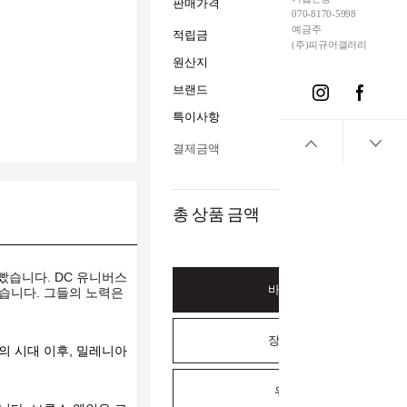
1,999,000
판매가격
W
070-8170-5998
예금주
적립금
(주)피규어갤러리
원산지
브랜드
Weta Works
특이사항
15세이상 사용_전시수
결제금액
총 상품 금액
빴습니다. DC 유니버스
바로구매하기
였습니다. 그들의 노력은
장바구니담기
의 시대 이후, 밀레니아
위시리스트