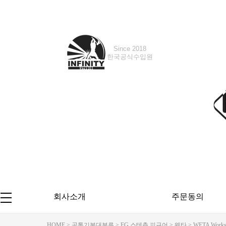
Since 2018
Since 2020
한국공식수입원
한국공식수입원
회사소개
주문동의
HOME
>
공통기본대분류
>
FG 스테츄 피규어
>
웨타
> WETA Works