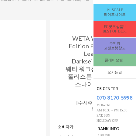
1:1 SCALE
라이프사이즈
FG굿즈상품!!
BEST OF BEST
WETA Workshop Limit
추억의
Edition Polystone - Just
고전로봇창고
League (Zack Snyd
Darkseid 1/4 Scale Sta
플레이모빌
웨타 워크샵 리미티드 에
오시는길
폴리스톤 - 저스티스 리그
스나이더)다크사이드 1
CS CENTER
스케일 [336386
070-8170-5998
[수시주문 가능합니다★결
MON-FRI
한달안에 국내 입고
AM 10:30 ~ PM 15:30
발송해드립니
SAT, SUN
HOLIDAY OFF
소비자가
2,150,000 
BANK INFO
기업은행