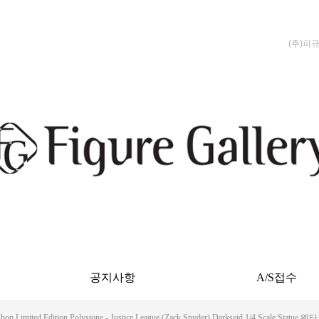
(주)피
공지사항
A/S접수
hop Limited Edition Polystone - Justice League (Zack Snyder) Darkseid