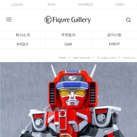
LOGIN
JOIN
MYPAGE
CART
회사소개
주문동의
공지사항
A/S접수
Q&A
EVENT
HOME
공통기본대분류
FG 초합금 피규어
액션토이즈