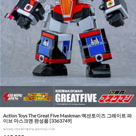
Action Toys The Great Five Maskman 액션토이즈 그레이트 파
이브 마스크맨 완성품 [3363749]
[★전량입고완료★07월30일_발송되었습니다★]