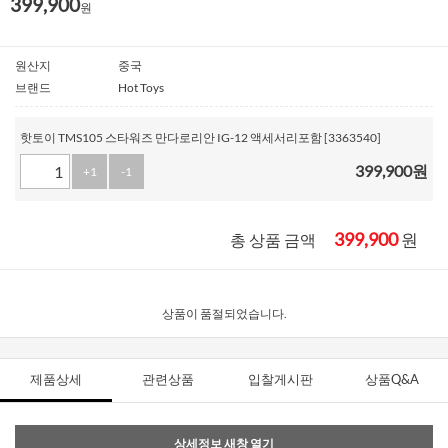
399,900
원
원산지
중국
브랜드
Hot Toys
핫토이 TMS105 스타워즈 만다로리안 IG-12 액세서리포함 [3363540]
399,900
원
+1
-1
399,900
원
총 상품 금액
상품이 품절되었습니다.
제품상세
관련상품
입찰게시판
상품Q&A
상세정보 새창 열기