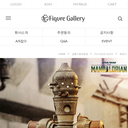
LOGIN
JOIN
MYPAGE
CART
회사소개
주문동의
공지사항
A/S접수
Q&A
EVENT
HOME
공통기본대분류
FG 12인치 피규어
핫토이