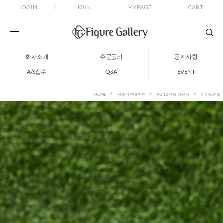
LOGIN
JOIN
MYPAGE
CART
회사소개
주문동의
공지사항
A/S접수
Q&A
EVENT
HOME
공통기본대분류
FG 12인치 피규어
기타브랜드