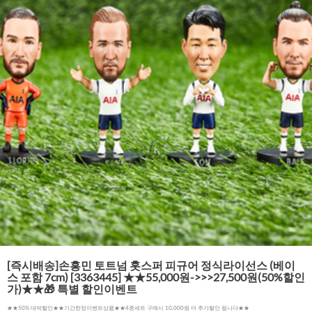
[즉시배송]손흥민 토트넘 홋스퍼 피규어 정식라이선스 (베이
스 포함 7cm) [3363445] ★★55,000원->>>27,500원(50%할인
가)★★🎁 특별 할인이벤트
★★50% 대박할인★★기간한정이벤트상품★★4종세트 구매시 10,000원 더 추가할인 됩니다★★