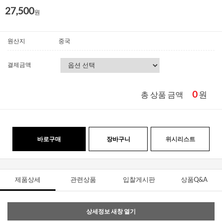
27,500
원
원산지
중국
결제금액
0
원
총 상품 금액
바로구매
장바구니
위시리스트
제품상세
관련상품
입찰게시판
상품Q&A
상세정보 새창 열기