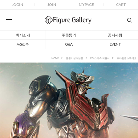
LOGIN
JOIN
MYPAGE
CART
회사소개
주문동의
공지사항
A/S접수
Q&A
EVENT
HOME
공통기본대분류
FG 스테츄 피규어
프라임원스튜디오