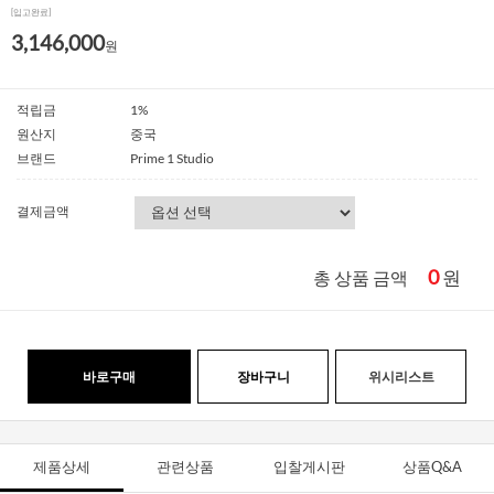
[입고완료]
3,146,000
원
적립금
1%
원산지
중국
브랜드
Prime 1 Studio
결제금액
0
원
총 상품 금액
바로구매
장바구니
위시리스트
제품상세
관련상품
입찰게시판
상품Q&A