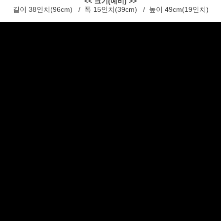
<< 크기(예비) >>
길이 38인치(96cm) / 폭 15인치(39cm) / 높이 49cm(19인치)