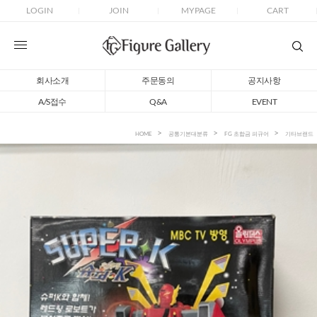
LOGIN
JOIN
MYPAGE
CART
회사소개
주문동의
공지사항
A/S접수
Q&A
EVENT
HOME
공통기본대분류
FG 초합금 피규어
기타브랜드