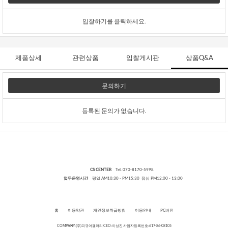
입찰하기를 클릭하세요.
제품상세
관련상품
입찰게시판
상품Q&A
문의하기
등록된 문의가 없습니다.
CS CENTER
Tel. 070-8170-5998
업무운영시간
평일 AM10:30 - PM15:30 점심 PM12:00 - 13:00
홈
이용약관
개인정보취급방침
이용안내
PC버전
COMPANY:(주)피규어갤러리 CEO:이상진 사업자등록번호:617-86-08105