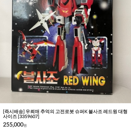
[즉시배송] 우뢰매 추억의 고전로봇 슈퍼K 불사조 레드윙 대형
사이즈 [3359607]
255,000
원