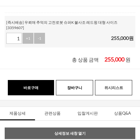
[즉시배송] 우뢰매 추억의 고전로봇 슈퍼K 불사조 레드윙 대형 사이즈
[3359607]
255,000
원
+1
-1
255,000
원
총 상품 금액
바로구매
장바구니
위시리스트
제품상세
관련상품
입찰게시판
상품Q&A
상세정보 새창 열기