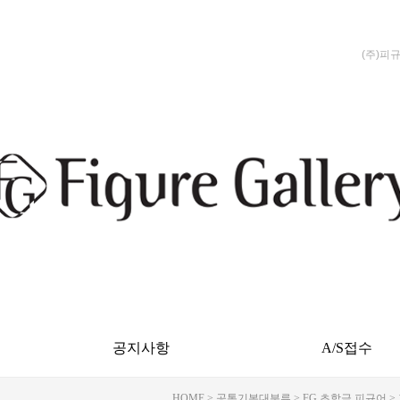
(주)피
공지사항
A/S접수
HOME
>
공통기본대분류
>
FG 초합금 피규어
>