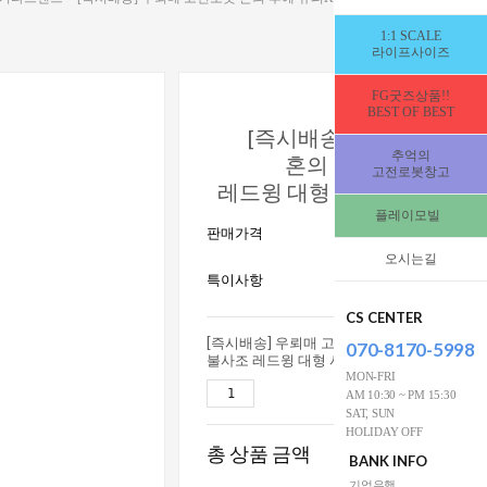
1:1 SCALE
라이프사이즈
FG굿즈상품!!
BEST OF BEST
[즉시배송] 우뢰매 고전
추억의
혼의 후예 슈퍼K 불
고전로봇창고
레드윙 대형 사이즈 [335960
플레이모빌
255,000
판매가격
W
오시는길
15세이상사용연
특이사항
전시수집
CS CENTER
[즉시배송] 우뢰매 고전로봇 혼의 후예 슈퍼K
070-8170-5998
불사조 레드윙 대형 사이즈 [3359601]
MON-FRI
255,0
AM 10:30 ~ PM 15:30
SAT, SUN
HOLIDAY OFF
총 상품 금액
255,00
BANK INFO
기업은행