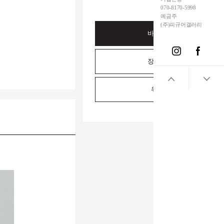
070-8170-5998
예금주
(주)피규어갤러리
바로구매하기
장바구니담기
위시리스트