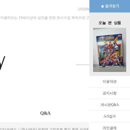
LOGIN
JOIN
MYPAGE
규어갤러리는 15세이상의 성인을 위한 전시수집 목적으로 고안된 수입판매 전문 법인회
오늘 본 상품
이용약관
공지사항
게시판Q&A
Q&A
EVENT
A/S접수
개인결제
기타브랜드
> [즉시배송] 우뢰매 고전로봇 혼의 후예 슈퍼K 불사조 레드윙 대형 사이즈 [3