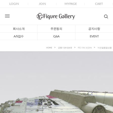
LOGIN
JOIN
MYPAGE
CART
회사소개
주문동의
공지사항
A/S접수
Q&A
EVENT
HOME
공통기본대분류
FG 기타 피규어
미진열품절상품