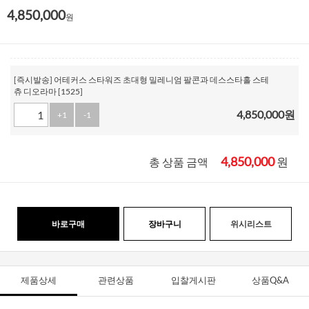
4,850,000
원
[즉시발송] 어테커스 스타워즈 초대형 밀레니엄 팔콘과 데스스타홀 스테
츄 디오라마 [1525]
4,850,000
원
+1
-1
4,850,000
원
총 상품 금액
바로구매
장바구니
위시리스트
제품상세
관련상품
입찰게시판
상품Q&A