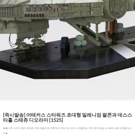
[즉시발송] 어테커스 스타워즈 초대형 밀레니엄 팔콘과 데스스
타홀 스테츄 디오라마 [1525]
★출시후 시간이 많이 경과된 귀한 제품으로 카톤박스 데미지는 있으나 제품에는 전혀 문제 없습니다★미사용 새제품 입니
다★