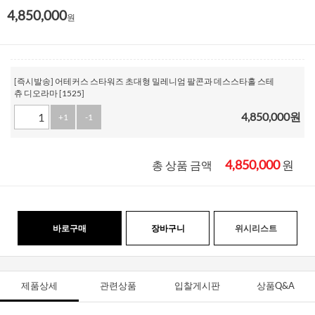
4,850,000
원
[즉시발송] 어테커스 스타워즈 초대형 밀레니엄 팔콘과 데스스타홀 스테
츄 디오라마 [1525]
4,850,000
원
+1
-1
4,850,000
원
총 상품 금액
바로구매
장바구니
위시리스트
제품상세
관련상품
입찰게시판
상품Q&A