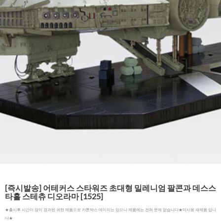
[즉시발송] 어테커스 스타워즈 초대형 밀레니엄 팔콘과 데스스
타홀 스테츄 디오라마 [1525]
★출시후 시간이 많이 경과된 귀한 제품으로 카톤박스 데미지는 있으나 제품에는 전혀 문제 없습니다★미사용 새제품 입니
다★