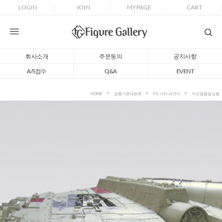
LOGIN
JOIN
MYPAGE
CART
회사소개
주문동의
공지사항
A/S접수
Q&A
EVENT
HOME
공통기본대분류
FG 기타 피규어
미진열품절상품